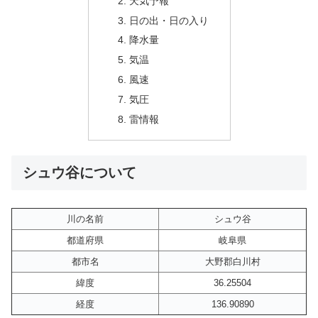
天気予報
日の出・日の入り
降水量
気温
風速
気圧
雷情報
シュウ谷について
川の名前
シュウ谷
都道府県
岐阜県
都市名
大野郡白川村
緯度
36.25504
経度
136.90890