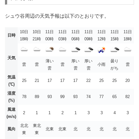
シュウ谷周辺の天気予報は以下のとおりです。
10日
10日
11日
11日
11日
11日
11日
11日
11日
日時
18時
21時
00時
03時
06時
09時
12時
15時
18時
天気
薄い
厚い
厚い
曇り
雲
雲
雲
小雨
雲
雲
雲
雲
がち
気温
25
21
17
17
17
22
25
25
20
(℃)
湿度
78
89
93
99
93
74
77
65
82
(%)
風速
2
1
1
2
1
3
3
4
3
(m/s)
北北
東北
風向
北東
北東
北
北
北
北
北
東
東