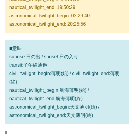
nautical_twilight_end: 19:50:29
astronomical_twilight_begin: 03:29:40
astronomical_twilight_end: 20:25:56
■意味
sunrise:日の出 / sunset:日の入り
transit:子午線通過
civil_twilight_begin:薄明(始) / civil_twilight_end:薄明
(終)
nautical_twilight_begin:航海薄明(始) /
nautical_twilight_end:航海薄明(終)
astronomical_twilight_begin:天文薄明(始) /
astronomical_twilight_end:天文薄明(終)