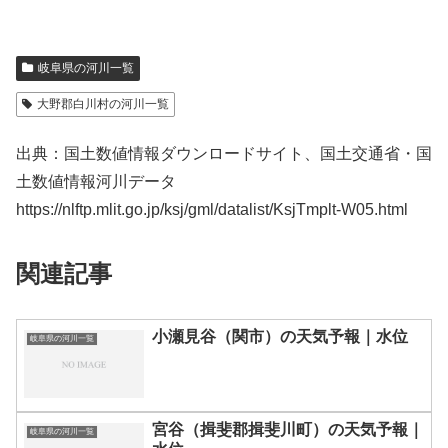
岐阜県の河川一覧
大野郡白川村の河川一覧
出典：国土数値情報ダウンロードサイト、国土交通省・国
土数値情報河川データ
https://nlftp.mlit.go.jp/ksj/gml/datalist/KsjTmplt-W05.html
関連記事
小瀬見谷（関市）の天気予報｜水位
岐阜県の河川一覧
宮谷（揖斐郡揖斐川町）の天気予報｜
岐阜県の河川一覧