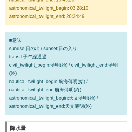
astronomical_twilight_begin: 03:28:10
astronomical_twilight_end: 20:24:49
■意味
sunrise:日の出 / sunset:日の入り
transit:子午線通過
civil_twilight_begin:薄明(始) / civil_twilight_end:薄明
(終)
nautical_twilight_begin:航海薄明(始) /
nautical_twilight_end:航海薄明(終)
astronomical_twilight_begin:天文薄明(始) /
astronomical_twilight_end:天文薄明(終)
降水量