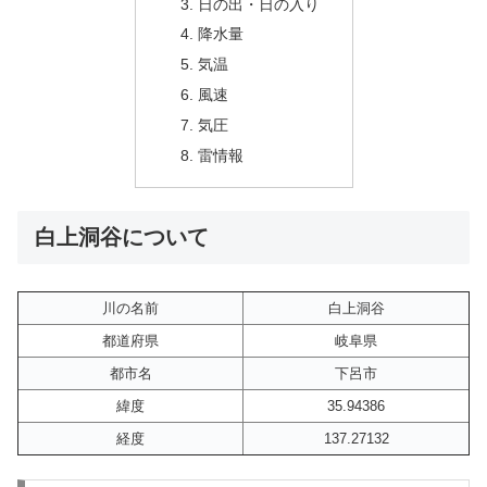
日の出・日の入り
降水量
気温
風速
気圧
雷情報
白上洞谷について
川の名前
白上洞谷
都道府県
岐阜県
都市名
下呂市
緯度
35.94386
経度
137.27132