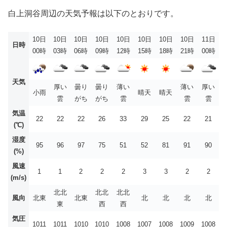
白上洞谷周辺の天気予報は以下のとおりです。
10日
10日
10日
10日
10日
10日
10日
10日
11日
日時
00時
03時
06時
09時
12時
15時
18時
21時
00時
天気
厚い
曇り
曇り
薄い
薄い
厚い
小雨
晴天
晴天
雲
がち
がち
雲
雲
雲
気温
22
22
22
26
33
29
25
22
21
(℃)
湿度
95
96
97
75
51
52
81
91
90
(%)
風速
1
1
2
2
2
3
3
2
2
(m/s)
北北
北北
北北
風向
北東
北東
北
北
北
北
東
西
西
気圧
1011
1011
1010
1010
1008
1007
1008
1009
1008