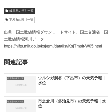
岐阜県の河川一覧
下呂市の河川一覧
出典：国土数値情報ダウンロードサイト、国土交通省・国
土数値情報河川データ
https://nlftp.mlit.go.jp/ksj/gml/datalist/KsjTmplt-W05.html
関連記事
ウルシガ洞谷（下呂市）の天気予報｜
岐阜県の河川一覧
水位
市之倉川（多治見市）の天気予報｜水
岐阜県の河川一覧
位