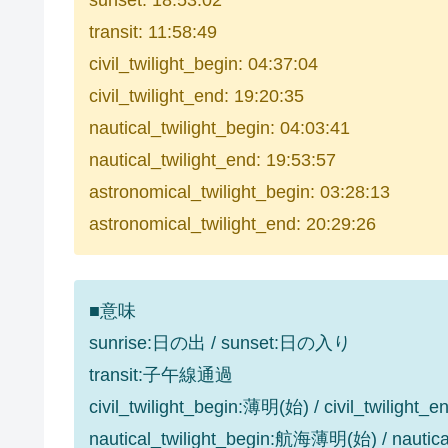
sunset: 18:53:02
transit: 11:58:49
civil_twilight_begin: 04:37:04
civil_twilight_end: 19:20:35
nautical_twilight_begin: 04:03:41
nautical_twilight_end: 19:53:57
astronomical_twilight_begin: 03:28:13
astronomical_twilight_end: 20:29:26
■意味
sunrise:日の出 / sunset:日の入り
transit:子午線通過
civil_twilight_begin:薄明(始) / civil_twilight
nautical_twilight_begin:航海薄明(始) / nauti