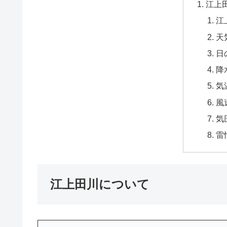
江上
江
天
日
降
気
風
気
雷
江上田川について