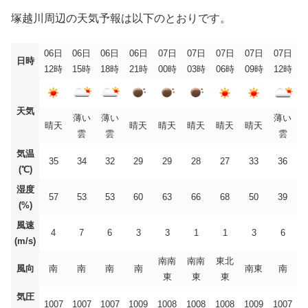
塚越川周辺の天気予報は以下のとおりです。
06日
06日
06日
06日
07日
07日
07日
07日
07日
日時
12時
15時
18時
21時
00時
03時
06時
09時
12時
天気
薄い
薄い
薄い
晴天
晴天
晴天
晴天
晴天
晴天
雲
雲
雲
気温
35
34
32
29
29
28
27
33
36
(℃)
湿度
57
53
53
60
63
66
68
50
39
(%)
風速
4
7
6
3
3
1
1
3
6
(m/s)
南南
南南
東北
風向
南
南
南
南
南東
南
東
東
東
気圧
1007
1007
1007
1009
1008
1008
1008
1009
1007