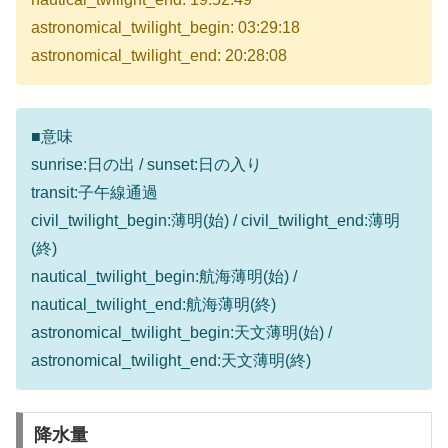
astronomical_twilight_begin: 03:29:18
astronomical_twilight_end: 20:28:08
■意味
sunrise:日の出 / sunset:日の入り
transit:子午線通過
civil_twilight_begin:薄明(始) / civil_twilight_end:薄明
(終)
nautical_twilight_begin:航海薄明(始) /
nautical_twilight_end:航海薄明(終)
astronomical_twilight_begin:天文薄明(始) /
astronomical_twilight_end:天文薄明(終)
降水量