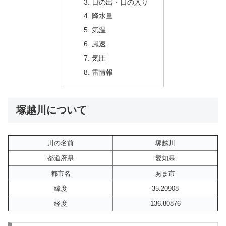
日の出・日の入り
降水量
気温
風速
気圧
雷情報
塚越川について
川の名前
塚越川
都道府県
愛知県
都市名
あま市
緯度
35.20908
経度
136.80876