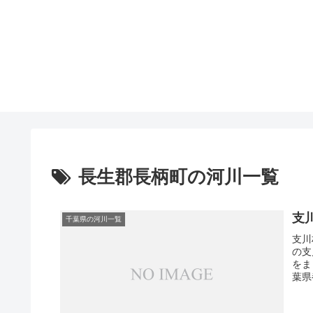
長生郡長柄町の河川一覧
支
千葉県の河川一覧
支川
の支
をま
葉県