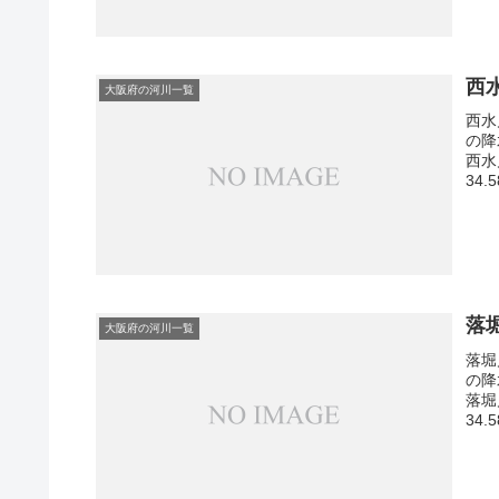
西
大阪府の河川一覧
西水
の降
西水
34.
落
大阪府の河川一覧
落堀
の降
落堀
34