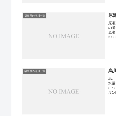
原
福島県の河川一覧
原瀬
の降
原瀬
37.
烏
福島県の河川一覧
烏川
水量
につ
度1