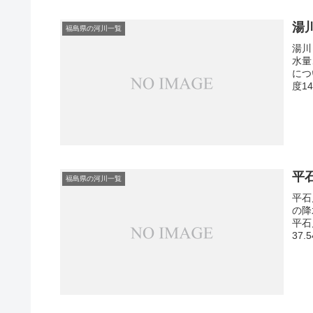
湯
福島県の河川一覧
湯川
水量
につ
度1
平
福島県の河川一覧
平石
の降
平石
37