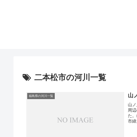
二本松市の河川一覧
山
福島県の河川一覧
山ノ
周辺
た。
市緯度