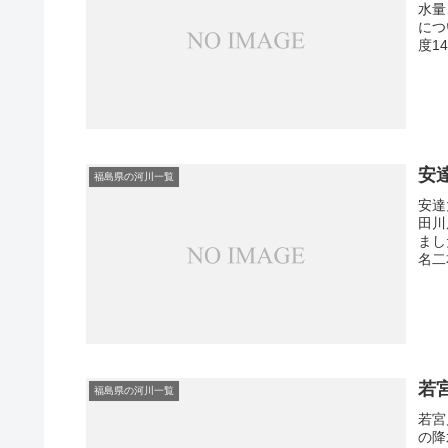
水量
につ
度1
安
福島県の河川一覧
安達
田川
まし
名二本
若
福島県の河川一覧
若宮
の降