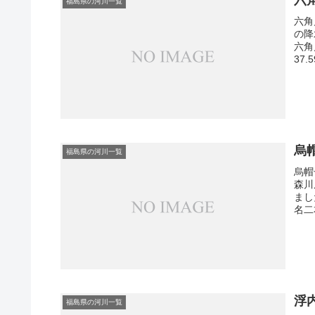
福島県の河川一覧
六角
の降
六角
37
烏
福島県の河川一覧
烏帽
森川
まし
名二本
浮
福島県の河川一覧