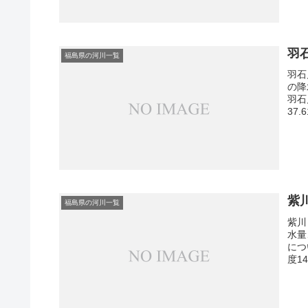
羽
福島県の河川一覧
羽石
の降
羽石
37.
紫
福島県の河川一覧
紫川
水量
につ
度1