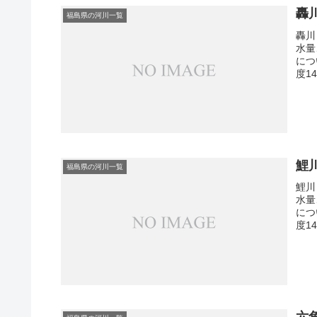
轟
福島県の河川一覧
轟川
水量
につ
度1
鯉
福島県の河川一覧
鯉川
水量
につ
度1
六