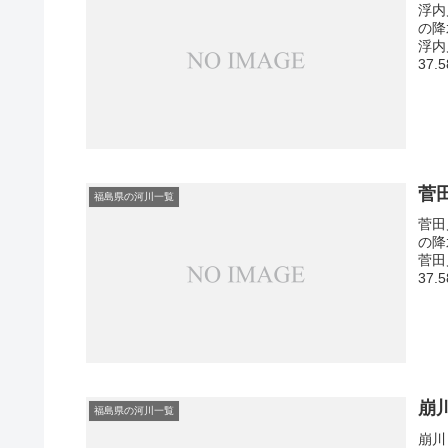
浮内
の降
浮内
37
菅
福島県の河川一覧
菅田
の降
菅田
37.
崩
福島県の河川一覧
崩川