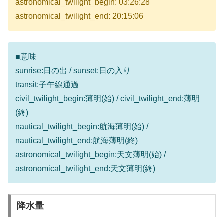
astronomical_twilight_begin: 03:26:28
astronomical_twilight_end: 20:15:06
■意味
sunrise:日の出 / sunset:日の入り
transit:子午線通過
civil_twilight_begin:薄明(始) / civil_twilight_end:薄明
(終)
nautical_twilight_begin:航海薄明(始) /
nautical_twilight_end:航海薄明(終)
astronomical_twilight_begin:天文薄明(始) /
astronomical_twilight_end:天文薄明(終)
降水量