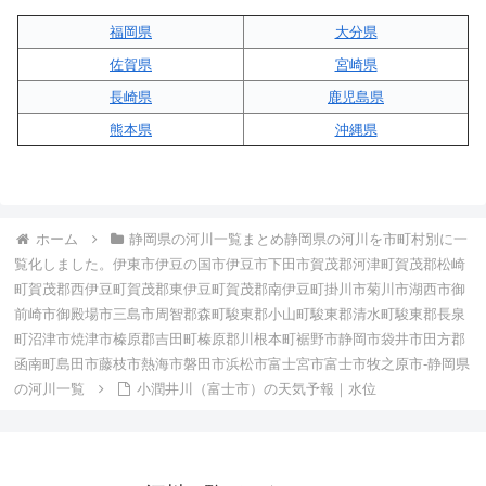
福岡県
大分県
佐賀県
宮崎県
長崎県
鹿児島県
熊本県
沖縄県
ホーム
静岡県の河川一覧まとめ静岡県の河川を市町村別に一
覧化しました。伊東市伊豆の国市伊豆市下田市賀茂郡河津町賀茂郡松崎
町賀茂郡西伊豆町賀茂郡東伊豆町賀茂郡南伊豆町掛川市菊川市湖西市御
前崎市御殿場市三島市周智郡森町駿東郡小山町駿東郡清水町駿東郡長泉
町沼津市焼津市榛原郡吉田町榛原郡川根本町裾野市静岡市袋井市田方郡
函南町島田市藤枝市熱海市磐田市浜松市富士宮市富士市牧之原市-静岡県
の河川一覧
小潤井川（富士市）の天気予報｜水位