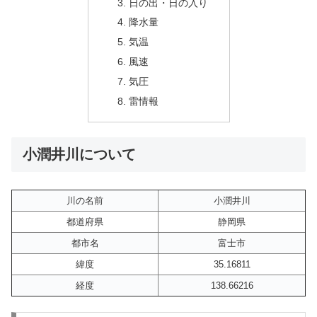
日の出・日の入り
降水量
気温
風速
気圧
雷情報
小潤井川について
川の名前
小潤井川
都道府県
静岡県
都市名
富士市
緯度
35.16811
経度
138.66216