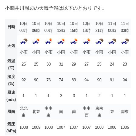
小潤井川周辺の天気予報は以下のとおりです。
10日
10日
10日
10日
10日
10日
10日
11日
11日
日時
03時
06時
09時
12時
15時
18時
21時
00時
03時
天気
小雨
小雨
小雨
小雨
小雨
小雨
小雨
小雨
小雨
気温
25
25
30
31
29
27
25
24
23
(℃)
湿度
92
90
76
74
83
94
90
91
94
(%)
風速
1
1
1
3
3
1
2
1
1
(m/s)
北北
南南
南南
東南
風向
北東
南
南
東
南東
東
東
西
東
気圧
1008
1009
1008
1007
1007
1007
1008
1006
1005
(hPa)