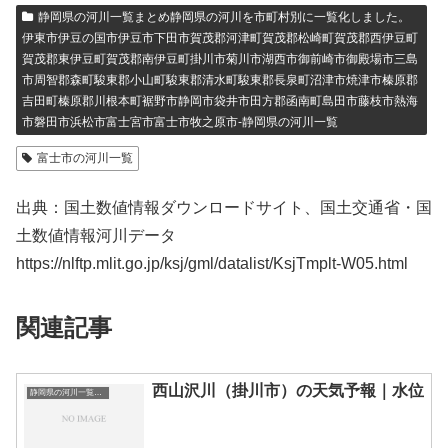
静岡県の河川一覧まとめ静岡県の河川を市町村別に一覧化しました。
伊東市伊豆の国市伊豆市下田市賀茂郡河津町賀茂郡松崎町賀茂郡西伊豆町
賀茂郡東伊豆町賀茂郡南伊豆町掛川市菊川市湖西市御前崎市御殿場市三島
市周智郡森町駿東郡小山町駿東郡清水町駿東郡長泉町沼津市焼津市榛原郡
吉田町榛原郡川根本町裾野市静岡市袋井市田方郡函南町島田市藤枝市熱海
市磐田市浜松市富士宮市富士市牧之原市-静岡県の河川一覧
富士市の河川一覧
出典：国土数値情報ダウンロードサイト、国土交通省・国
土数値情報河川データ
https://nlftp.mlit.go.jp/ksj/gml/datalist/KsjTmplt-W05.html
関連記事
西山沢川（掛川市）の天気予報｜水位
静岡県の河川一覧まとめ静岡県の河川を市町村別に一覧化しました。伊東市伊豆の国市伊豆市下田市賀茂郡河津町賀茂郡松崎町賀茂郡西伊豆町賀茂郡東伊豆町賀茂郡南伊豆町掛川市菊川市湖西市御前崎市御殿場市三島市周智郡森町駿東郡小山町駿東郡清水町駿東郡長泉町沼津市焼津市榛原郡吉田町榛原郡川根本町裾野市静岡市袋井市田方郡函南町島田市藤枝市熱海市磐田市浜松市富士宮市富士市牧之原市-静岡県の河川一覧