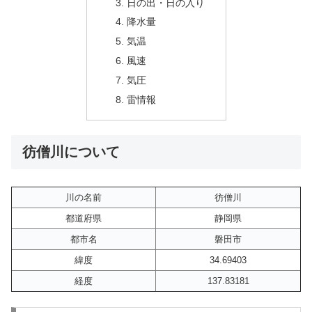
日の出・日の入り
降水量
気温
風速
気圧
雷情報
彷僧川について
川の名前
彷僧川
都道府県
静岡県
都市名
磐田市
緯度
34.69403
経度
137.83181