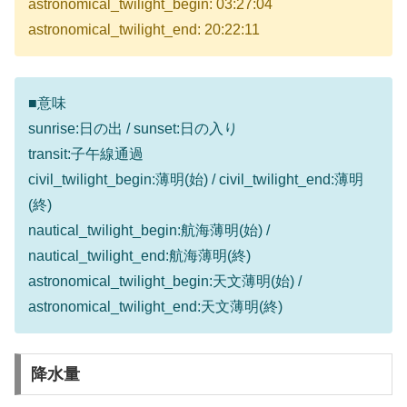
astronomical_twilight_begin: 03:27:04
astronomical_twilight_end: 20:22:11
■意味
sunrise:日の出 / sunset:日の入り
transit:子午線通過
civil_twilight_begin:薄明(始) / civil_twilight_end:薄明
(終)
nautical_twilight_begin:航海薄明(始) /
nautical_twilight_end:航海薄明(終)
astronomical_twilight_begin:天文薄明(始) /
astronomical_twilight_end:天文薄明(終)
降水量