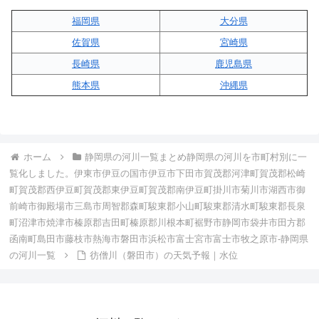
福岡県
大分県
佐賀県
宮崎県
長崎県
鹿児島県
熊本県
沖縄県
ホーム
静岡県の河川一覧まとめ静岡県の河川を市町村別に一
覧化しました。伊東市伊豆の国市伊豆市下田市賀茂郡河津町賀茂郡松崎
町賀茂郡西伊豆町賀茂郡東伊豆町賀茂郡南伊豆町掛川市菊川市湖西市御
前崎市御殿場市三島市周智郡森町駿東郡小山町駿東郡清水町駿東郡長泉
町沼津市焼津市榛原郡吉田町榛原郡川根本町裾野市静岡市袋井市田方郡
函南町島田市藤枝市熱海市磐田市浜松市富士宮市富士市牧之原市-静岡県
の河川一覧
彷僧川（磐田市）の天気予報｜水位