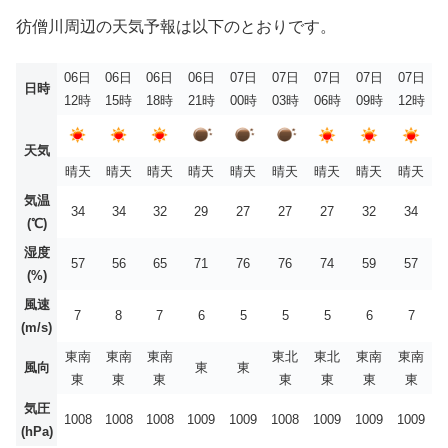
彷僧川周辺の天気予報は以下のとおりです。
06日
06日
06日
06日
07日
07日
07日
07日
07日
日時
12時
15時
18時
21時
00時
03時
06時
09時
12時
天気
晴天
晴天
晴天
晴天
晴天
晴天
晴天
晴天
晴天
気温
34
34
32
29
27
27
27
32
34
(℃)
湿度
57
56
65
71
76
76
74
59
57
(%)
風速
7
8
7
6
5
5
5
6
7
(m/s)
東南
東南
東南
東北
東北
東南
東南
風向
東
東
東
東
東
東
東
東
東
気圧
1008
1008
1008
1009
1009
1008
1009
1009
1009
(hPa)