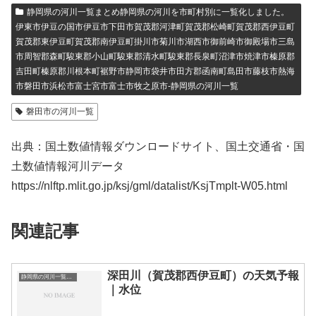
静岡県の河川一覧まとめ静岡県の河川を市町村別に一覧化しました。
伊東市伊豆の国市伊豆市下田市賀茂郡河津町賀茂郡松崎町賀茂郡西伊豆町
賀茂郡東伊豆町賀茂郡南伊豆町掛川市菊川市湖西市御前崎市御殿場市三島
市周智郡森町駿東郡小山町駿東郡清水町駿東郡長泉町沼津市焼津市榛原郡
吉田町榛原郡川根本町裾野市静岡市袋井市田方郡函南町島田市藤枝市熱海
市磐田市浜松市富士宮市富士市牧之原市-静岡県の河川一覧
磐田市の河川一覧
出典：国土数値情報ダウンロードサイト、国土交通省・国
土数値情報河川データ
https://nlftp.mlit.go.jp/ksj/gml/datalist/KsjTmplt-W05.html
関連記事
深田川（賀茂郡西伊豆町）の天気予報
静岡県の河川一覧まとめ静岡県の河川を市町村別に一覧化しました。伊東市伊豆の国市伊豆市下田市賀茂郡河津町賀茂郡松崎町賀茂郡西伊豆町賀茂郡東伊豆町賀茂郡南伊豆町掛川市菊川市湖西市御前崎市御殿場市三島市周智郡森町駿東郡小山町駿東郡清水町駿東郡長泉町沼津市焼津市榛原郡吉田町榛原郡川根本町裾野市静岡市袋井市田方郡函南町島田市藤枝市熱海市磐田市浜松市富士宮市富士市牧之原市-静岡県の河川一覧
｜水位