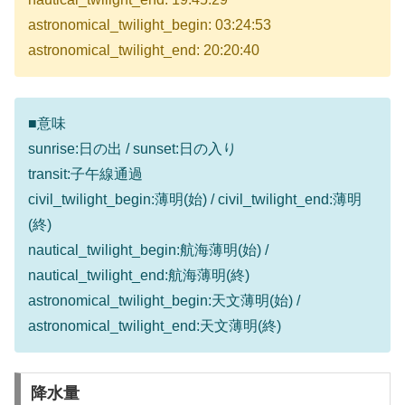
astronomical_twilight_begin: 03:24:53
astronomical_twilight_end: 20:20:40
■意味
sunrise:日の出 / sunset:日の入り
transit:子午線通過
civil_twilight_begin:薄明(始) / civil_twilight_end:薄明
(終)
nautical_twilight_begin:航海薄明(始) /
nautical_twilight_end:航海薄明(終)
astronomical_twilight_begin:天文薄明(始) /
astronomical_twilight_end:天文薄明(終)
降水量