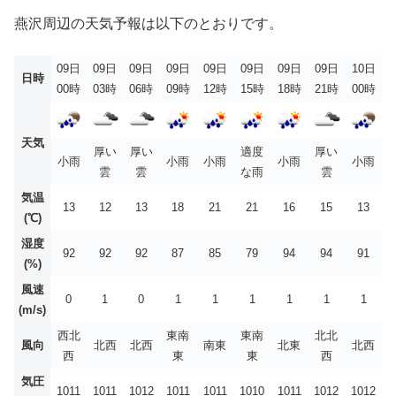
燕沢周辺の天気予報は以下のとおりです。
09日
09日
09日
09日
09日
09日
09日
09日
10日
日時
00時
03時
06時
09時
12時
15時
18時
21時
00時
天気
厚い
厚い
適度
厚い
小雨
小雨
小雨
小雨
小雨
雲
雲
な雨
雲
気温
13
12
13
18
21
21
16
15
13
(℃)
湿度
92
92
92
87
85
79
94
94
91
(%)
風速
0
1
0
1
1
1
1
1
1
(m/s)
西北
東南
東南
北北
風向
北西
北西
南東
北東
北西
西
東
東
西
気圧
1011
1011
1012
1011
1011
1010
1011
1012
1012