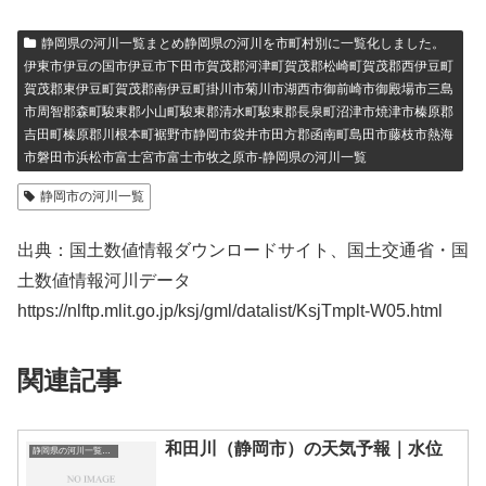
静岡県の河川一覧まとめ静岡県の河川を市町村別に一覧化しました。
伊東市伊豆の国市伊豆市下田市賀茂郡河津町賀茂郡松崎町賀茂郡西伊豆町
賀茂郡東伊豆町賀茂郡南伊豆町掛川市菊川市湖西市御前崎市御殿場市三島
市周智郡森町駿東郡小山町駿東郡清水町駿東郡長泉町沼津市焼津市榛原郡
吉田町榛原郡川根本町裾野市静岡市袋井市田方郡函南町島田市藤枝市熱海
市磐田市浜松市富士宮市富士市牧之原市-静岡県の河川一覧
静岡市の河川一覧
出典：国土数値情報ダウンロードサイト、国土交通省・国
土数値情報河川データ
https://nlftp.mlit.go.jp/ksj/gml/datalist/KsjTmplt-W05.html
関連記事
和田川（静岡市）の天気予報｜水位
静岡県の河川一覧まとめ静岡県の河川を市町村別に一覧化しました。伊東市伊豆の国市伊豆市下田市賀茂郡河津町賀茂郡松崎町賀茂郡西伊豆町賀茂郡東伊豆町賀茂郡南伊豆町掛川市菊川市湖西市御前崎市御殿場市三島市周智郡森町駿東郡小山町駿東郡清水町駿東郡長泉町沼津市焼津市榛原郡吉田町榛原郡川根本町裾野市静岡市袋井市田方郡函南町島田市藤枝市熱海市磐田市浜松市富士宮市富士市牧之原市-静岡県の河川一覧