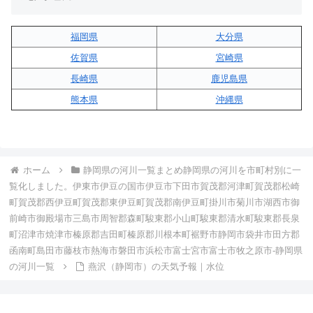
福岡県
大分県
佐賀県
宮崎県
長崎県
鹿児島県
熊本県
沖縄県
ホーム
静岡県の河川一覧まとめ静岡県の河川を市町村別に一
覧化しました。伊東市伊豆の国市伊豆市下田市賀茂郡河津町賀茂郡松崎
町賀茂郡西伊豆町賀茂郡東伊豆町賀茂郡南伊豆町掛川市菊川市湖西市御
前崎市御殿場市三島市周智郡森町駿東郡小山町駿東郡清水町駿東郡長泉
町沼津市焼津市榛原郡吉田町榛原郡川根本町裾野市静岡市袋井市田方郡
函南町島田市藤枝市熱海市磐田市浜松市富士宮市富士市牧之原市-静岡県
の河川一覧
燕沢（静岡市）の天気予報｜水位