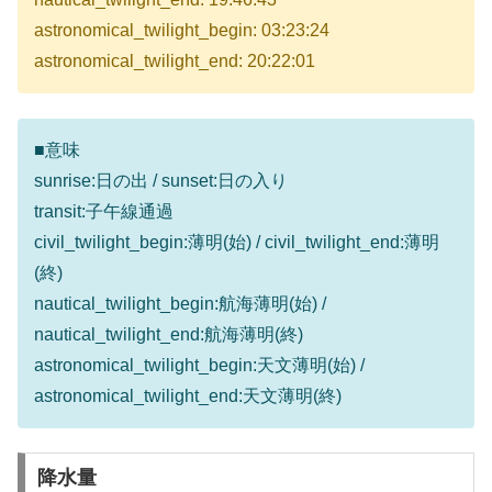
astronomical_twilight_begin: 03:23:24
astronomical_twilight_end: 20:22:01
■意味
sunrise:日の出 / sunset:日の入り
transit:子午線通過
civil_twilight_begin:薄明(始) / civil_twilight_end:薄明
(終)
nautical_twilight_begin:航海薄明(始) /
nautical_twilight_end:航海薄明(終)
astronomical_twilight_begin:天文薄明(始) /
astronomical_twilight_end:天文薄明(終)
降水量