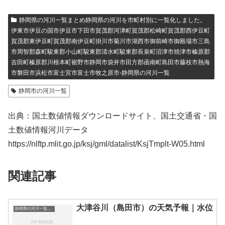
静岡県の河川一覧まとめ静岡県の河川を市町村別に一覧化しました。
伊東市伊豆の国市伊豆市下田市賀茂郡河津町賀茂郡松崎町賀茂郡西伊豆町
賀茂郡東伊豆町賀茂郡南伊豆町掛川市菊川市湖西市御前崎市御殿場市三島
市周智郡森町駿東郡小山町駿東郡清水町駿東郡長泉町沼津市焼津市榛原郡
吉田町榛原郡川根本町裾野市静岡市袋井市田方郡函南町島田市藤枝市熱海
市磐田市浜松市富士宮市富士市牧之原市-静岡県の河川一覧
静岡市の河川一覧
出典：国土数値情報ダウンロードサイト、国土交通省・国
土数値情報河川データ
https://nlftp.mlit.go.jp/ksj/gml/datalist/KsjTmplt-W05.html
関連記事
大津谷川（島田市）の天気予報｜水位
静岡県の河川一覧まとめ静岡県の河川を市町村別に一覧化しました。伊東市伊豆の国市伊豆市下田市賀茂郡河津町賀茂郡松崎町賀茂郡西伊豆町賀茂郡東伊豆町賀茂郡南伊豆町掛川市菊川市湖西市御前崎市御殿場市三島市周智郡森町駿東郡小山町駿東郡清水町駿東郡長泉町沼津市焼津市榛原郡吉田町榛原郡川根本町裾野市静岡市袋井市田方郡函南町島田市藤枝市熱海市磐田市浜松市富士宮市富士市牧之原市-静岡県の河川一覧