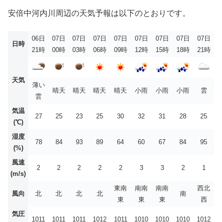
安倍中河内川周辺の天気予報は以下のとおりです。
06日
07日
07日
07日
07日
07日
07日
07日
07日
日時
21時
00時
03時
06時
09時
12時
15時
18時
21時
天気
薄い
晴天
晴天
晴天
晴天
小雨
小雨
小雨
雲
雲
気温
27
25
23
25
30
32
31
28
25
(℃)
湿度
78
84
93
89
64
60
67
84
95
(%)
風速
2
2
2
2
2
3
3
2
1
(m/s)
東南
南南
南南
西北
風向
北
北
北
北
南
東
東
東
西
気圧
1011
1011
1011
1012
1011
1010
1010
1010
1012