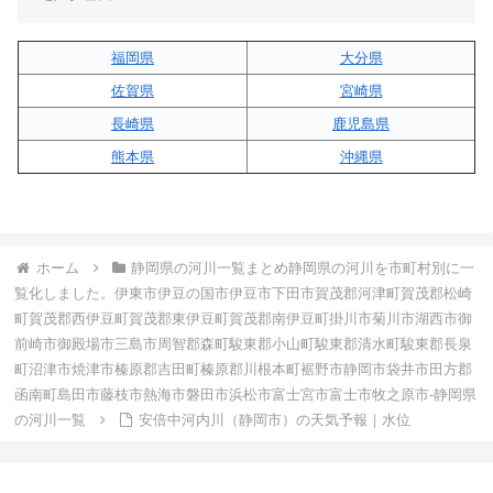
福岡県
大分県
佐賀県
宮崎県
長崎県
鹿児島県
熊本県
沖縄県
ホーム
静岡県の河川一覧まとめ静岡県の河川を市町村別に一
覧化しました。伊東市伊豆の国市伊豆市下田市賀茂郡河津町賀茂郡松崎
町賀茂郡西伊豆町賀茂郡東伊豆町賀茂郡南伊豆町掛川市菊川市湖西市御
前崎市御殿場市三島市周智郡森町駿東郡小山町駿東郡清水町駿東郡長泉
町沼津市焼津市榛原郡吉田町榛原郡川根本町裾野市静岡市袋井市田方郡
函南町島田市藤枝市熱海市磐田市浜松市富士宮市富士市牧之原市-静岡県
の河川一覧
安倍中河内川（静岡市）の天気予報｜水位