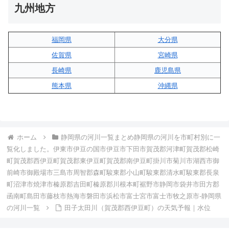
九州地方
福岡県
大分県
佐賀県
宮崎県
長崎県
鹿児島県
熊本県
沖縄県
ホーム
静岡県の河川一覧まとめ静岡県の河川を市町村別に一
覧化しました。伊東市伊豆の国市伊豆市下田市賀茂郡河津町賀茂郡松崎
町賀茂郡西伊豆町賀茂郡東伊豆町賀茂郡南伊豆町掛川市菊川市湖西市御
前崎市御殿場市三島市周智郡森町駿東郡小山町駿東郡清水町駿東郡長泉
町沼津市焼津市榛原郡吉田町榛原郡川根本町裾野市静岡市袋井市田方郡
函南町島田市藤枝市熱海市磐田市浜松市富士宮市富士市牧之原市-静岡県
の河川一覧
田子太田川（賀茂郡西伊豆町）の天気予報｜水位