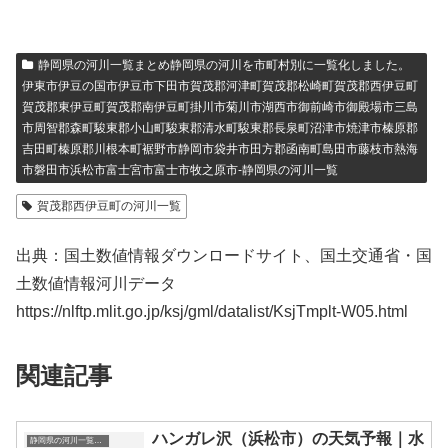
静岡県の河川一覧まとめ静岡県の河川を市町村別に一覧化しました。
伊東市伊豆の国市伊豆市下田市賀茂郡河津町賀茂郡松崎町賀茂郡西伊豆町
賀茂郡東伊豆町賀茂郡南伊豆町掛川市菊川市湖西市御前崎市御殿場市三島
市周智郡森町駿東郡小山町駿東郡清水町駿東郡長泉町沼津市焼津市榛原郡
吉田町榛原郡川根本町裾野市静岡市袋井市田方郡函南町島田市藤枝市熱海
市磐田市浜松市富士宮市富士市牧之原市-静岡県の河川一覧
賀茂郡西伊豆町の河川一覧
出典：国土数値情報ダウンロードサイト、国土交通省・国
土数値情報河川データ
https://nlftp.mlit.go.jp/ksj/gml/datalist/KsjTmplt-W05.html
関連記事
ハンガレ沢（浜松市）の天気予報｜水
静岡県の河川一覧まとめ静岡県の河川を市町村別に一覧化しました。伊東市伊豆の国市伊豆市下田市賀茂郡河津町賀茂郡松崎町賀茂郡西伊豆町賀茂郡東伊豆町賀茂郡南伊豆町掛川市菊川市湖西市御前崎市御殿場市三島市周智郡森町駿東郡小山町駿東郡清水町駿東郡長泉町沼津市焼津市榛原郡吉田町榛原郡川根本町裾野市静岡市袋井市田方郡函南町島田市藤枝市熱海市磐田市浜松市富士宮市富士市牧之原市-静岡県の河川一覧