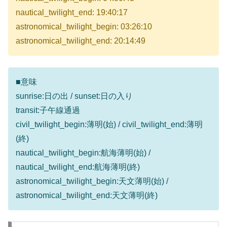
nautical_twilight_end: 19:40:17
astronomical_twilight_begin: 03:26:10
astronomical_twilight_end: 20:14:49
■意味
sunrise:日の出 / sunset:日の入り
transit:子午線通過
civil_twilight_begin:薄明(始) / civil_twilight_end:薄明
(終)
nautical_twilight_begin:航海薄明(始) /
nautical_twilight_end:航海薄明(終)
astronomical_twilight_begin:天文薄明(始) /
astronomical_twilight_end:天文薄明(終)