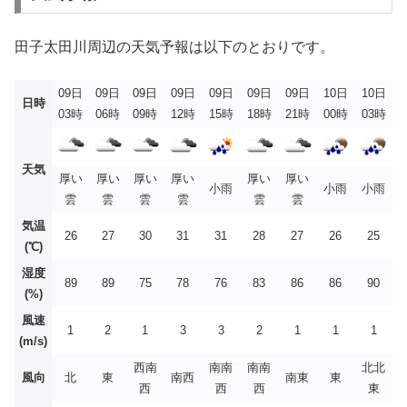
田子太田川周辺の天気予報は以下のとおりです。
09日
09日
09日
09日
09日
09日
09日
10日
10日
日時
03時
06時
09時
12時
15時
18時
21時
00時
03時
天気
厚い
厚い
厚い
厚い
厚い
厚い
小雨
小雨
小雨
雲
雲
雲
雲
雲
雲
気温
26
27
30
31
31
28
27
26
25
(℃)
湿度
89
89
75
78
76
83
86
86
90
(%)
風速
1
2
1
3
3
2
1
1
1
(m/s)
西南
南南
南南
北北
風向
北
東
南西
南東
東
西
西
西
東