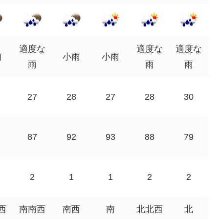
適度な
適度な
適度な
雨
小雨
小雨
雨
雨
雨
27
28
27
28
30
87
92
93
88
79
2
1
1
2
2
西
南南西
南西
南
北北西
北