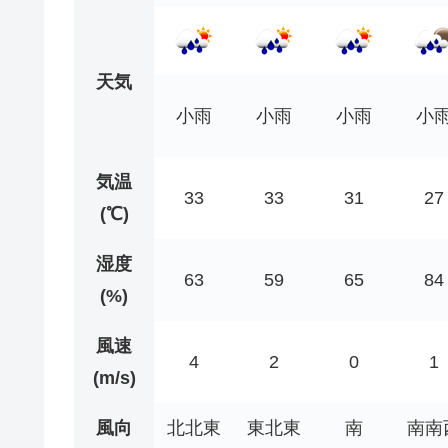
天気
小雨
小雨
小雨
小
気温
33
33
31
27
(℃)
湿度
63
59
65
84
(%)
風速
4
2
0
1
(m/s)
風向
北北東
東北東
南
南南