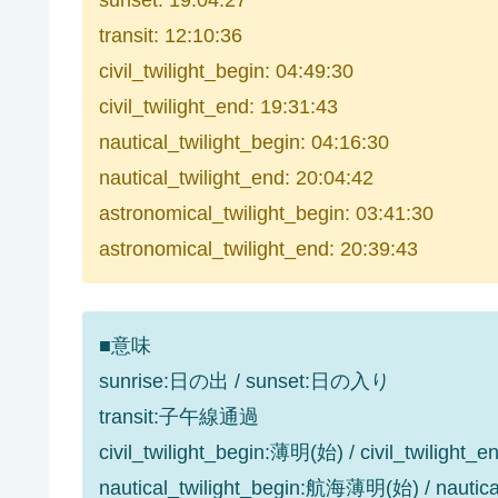
sunset: 19:04:27
transit: 12:10:36
civil_twilight_begin: 04:49:30
civil_twilight_end: 19:31:43
nautical_twilight_begin: 04:16:30
nautical_twilight_end: 20:04:42
astronomical_twilight_begin: 03:41:30
astronomical_twilight_end: 20:39:43
■意味
sunrise:日の出 / sunset:日の入り
transit:子午線通過
civil_twilight_begin:薄明(始) / civil_twilight
nautical_twilight_begin:航海薄明(始) / nauti