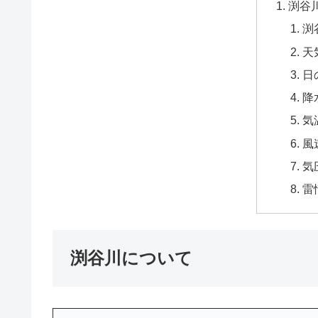
渕谷
渕
天
日
降
気
風
気
雷
渕谷川について