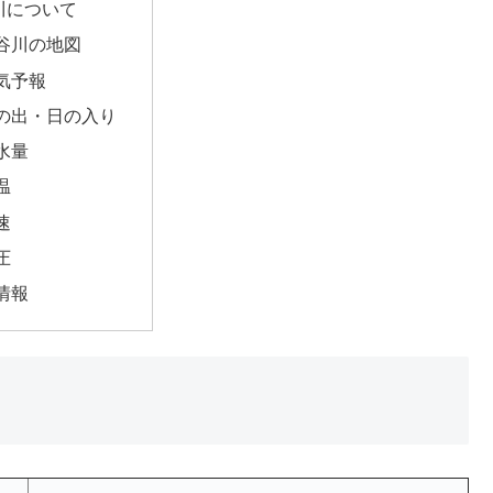
川について
谷川の地図
気予報
の出・日の入り
水量
温
速
圧
情報