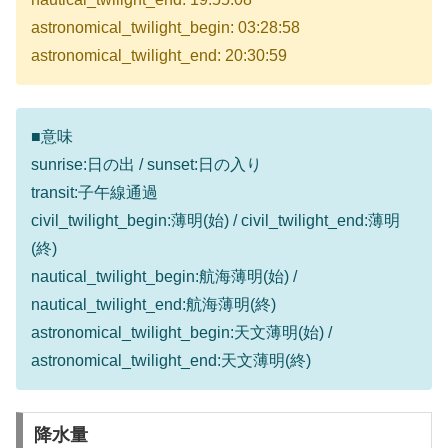
astronomical_twilight_begin: 03:28:58
astronomical_twilight_end: 20:30:59
■意味
sunrise:日の出 / sunset:日の入り
transit:子午線通過
civil_twilight_begin:薄明(始) / civil_twilight_end:薄明
(終)
nautical_twilight_begin:航海薄明(始) /
nautical_twilight_end:航海薄明(終)
astronomical_twilight_begin:天文薄明(始) /
astronomical_twilight_end:天文薄明(終)
降水量