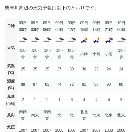
粟津川周辺の天気予報は以下のとおりです。
09日
09日
09日
09日
09日
09日
09日
09日
10日
日時
00時
03時
06時
09時
12時
15時
18時
21時
00時
天気
厚い
厚い
厚い
厚い
厚い
厚い
小雨
小雨
小雨
雲
雲
雲
雲
雲
雲
気温
25
25
25
27
30
30
25
24
24
(℃)
湿度
89
87
83
74
72
81
88
90
90
(%)
風速
2
1
1
1
3
4
4
4
3
(m/s)
南南
東南
北北
風向
南東
北
北
北東
北東
北東
東
東
東
気圧
1007
1007
1007
1008
1007
1007
1007
1008
1008