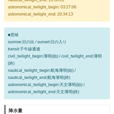
astronomical_twilight_begin: 03:27:06
astronomical_twilight_end: 20:34:13
■意味
sunrise:日の出 / sunset:日の入り
transit:子午線通過
civil_twilight_begin:薄明(始) / civil_twilight_end:薄明
(終)
nautical_twilight_begin:航海薄明(始) /
nautical_twilight_end:航海薄明(終)
astronomical_twilight_begin:天文薄明(始) /
astronomical_twilight_end:天文薄明(終)
降水量