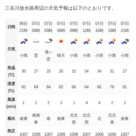
三谷川放水路周辺の天気予報は以下のとおりです。
06日
07日
07日
07日
07日
07日
07日
07日
07日
日時
21時
00時
03時
06時
09時
12時
15時
18時
21時
天気
薄い
小雨
雲
晴天
小雨
小雨
小雨
小雨
小雨
雲
気温
30
27
25
26
32
34
34
31
27
(℃)
湿度
82
84
84
82
66
64
66
76
81
(%)
風速
1
2
2
2
1
4
4
2
2
(m/s)
南南
北北
北北
北北
風向
南東
南
南東
北
南東
東
西
西
東
気圧
1007
1008
1007
1008
1008
1007
1006
1006
1007