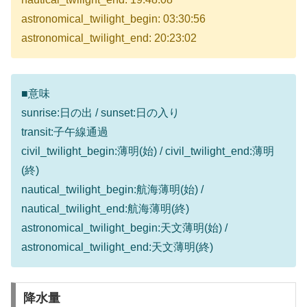
astronomical_twilight_begin: 03:30:56
astronomical_twilight_end: 20:23:02
■意味
sunrise:日の出 / sunset:日の入り
transit:子午線通過
civil_twilight_begin:薄明(始) / civil_twilight_end:薄明
(終)
nautical_twilight_begin:航海薄明(始) /
nautical_twilight_end:航海薄明(終)
astronomical_twilight_begin:天文薄明(始) /
astronomical_twilight_end:天文薄明(終)
降水量