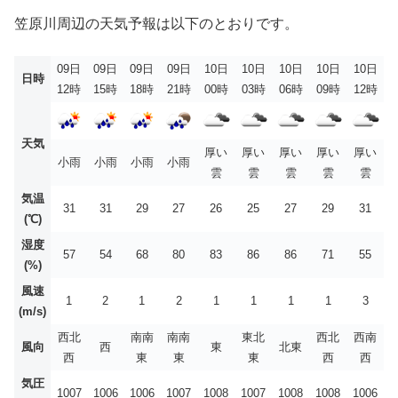
笠原川周辺の天気予報は以下のとおりです。
09日
09日
09日
09日
10日
10日
10日
10日
10日
日時
12時
15時
18時
21時
00時
03時
06時
09時
12時
天気
厚い
厚い
厚い
厚い
厚い
小雨
小雨
小雨
小雨
雲
雲
雲
雲
雲
気温
31
31
29
27
26
25
27
29
31
(℃)
湿度
57
54
68
80
83
86
86
71
55
(%)
風速
1
2
1
2
1
1
1
1
3
(m/s)
西北
南南
南南
東北
西北
西南
風向
西
東
北東
西
東
東
東
西
西
気圧
1007
1006
1006
1007
1008
1007
1008
1008
1006