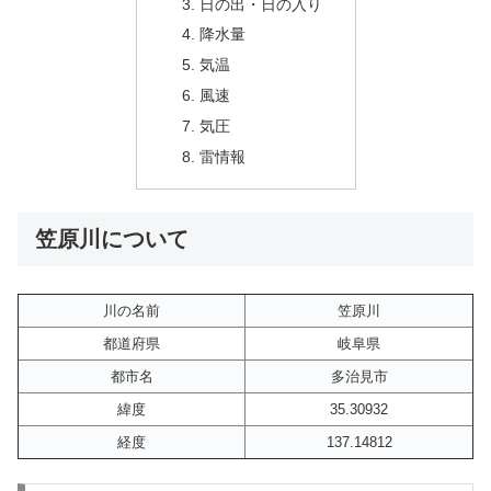
日の出・日の入り
降水量
気温
風速
気圧
雷情報
笠原川について
川の名前
笠原川
都道府県
岐阜県
都市名
多治見市
緯度
35.30932
経度
137.14812