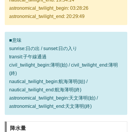
astronomical_twilight_begin: 03:28:26
astronomical_twilight_end: 20:29:49
■意味
sunrise:日の出 / sunset:日の入り
transit:子午線通過
civil_twilight_begin:薄明(始) / civil_twilight_end:薄明
(終)
nautical_twilight_begin:航海薄明(始) /
nautical_twilight_end:航海薄明(終)
astronomical_twilight_begin:天文薄明(始) /
astronomical_twilight_end:天文薄明(終)
降水量