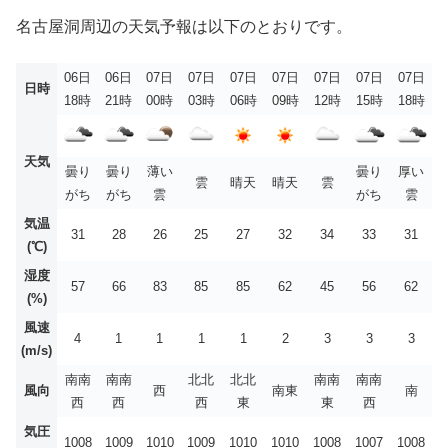
名古屋洞周辺の天気予報は以下のとおりです。
06日
06日
07日
07日
07日
07日
07日
07日
07日
日時
18時
21時
00時
03時
06時
09時
12時
15時
18時
天気
曇り
曇り
薄い
曇り
厚い
雲
晴天
晴天
雲
がち
がち
雲
がち
雲
気温
31
28
26
25
27
32
34
33
31
(℃)
湿度
57
66
83
85
85
62
45
56
62
(%)
風速
4
1
1
1
1
2
3
3
3
(m/s)
南南
南南
北北
北北
南南
南南
風向
西
南東
南
西
西
西
東
東
西
気圧
1008
1009
1010
1009
1010
1010
1008
1007
1008