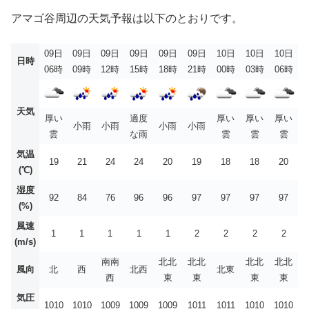
アマゴ谷周辺の天気予報は以下のとおりです。
09日
09日
09日
09日
09日
09日
10日
10日
10日
日時
06時
09時
12時
15時
18時
21時
00時
03時
06時
天気
厚い
適度
厚い
厚い
厚い
小雨
小雨
小雨
小雨
雲
な雨
雲
雲
雲
気温
19
21
24
24
20
19
18
18
20
(℃)
湿度
92
84
76
96
96
97
97
97
97
(%)
風速
1
1
1
1
1
2
2
2
2
(m/s)
南南
北北
北北
北北
北北
風向
北
西
北西
北東
西
東
東
東
東
気圧
1010
1010
1009
1009
1009
1011
1011
1010
1010