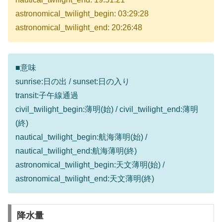
astronomical_twilight_begin: 03:29:28
astronomical_twilight_end: 20:26:48
■意味
sunrise:日の出 / sunset:日の入り
transit:子午線通過
civil_twilight_begin:薄明(始) / civil_twilight_end:薄明
(終)
nautical_twilight_begin:航海薄明(始) /
nautical_twilight_end:航海薄明(終)
astronomical_twilight_begin:天文薄明(始) /
astronomical_twilight_end:天文薄明(終)
降水量