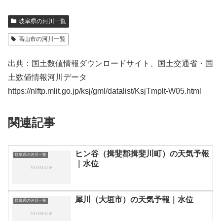
岐阜県の河川一覧
高山市の河川一覧
出典：国土数値情報ダウンロードサイト、国土交通省・国
土数値情報河川データ
https://nlftp.mlit.go.jp/ksj/gml/datalist/KsjTmplt-W05.html
関連記事
ヒン谷（揖斐郡揖斐川町）の天気予報
岐阜県の河川一覧
｜水位
犀川（大垣市）の天気予報｜水位
岐阜県の河川一覧