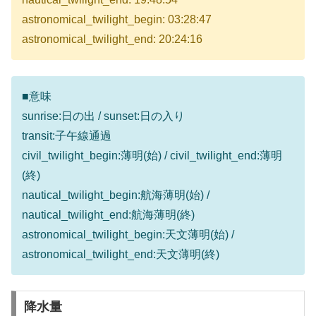
astronomical_twilight_begin: 03:28:47
astronomical_twilight_end: 20:24:16
■意味
sunrise:日の出 / sunset:日の入り
transit:子午線通過
civil_twilight_begin:薄明(始) / civil_twilight_end:薄明
(終)
nautical_twilight_begin:航海薄明(始) /
nautical_twilight_end:航海薄明(終)
astronomical_twilight_begin:天文薄明(始) /
astronomical_twilight_end:天文薄明(終)
降水量