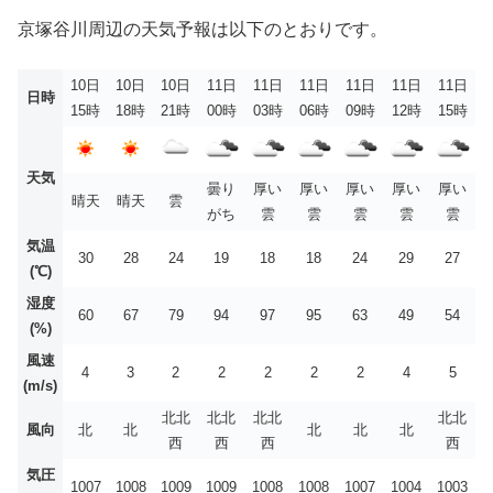
京塚谷川周辺の天気予報は以下のとおりです。
10日
10日
10日
11日
11日
11日
11日
11日
11日
日時
15時
18時
21時
00時
03時
06時
09時
12時
15時
天気
曇り
厚い
厚い
厚い
厚い
厚い
晴天
晴天
雲
がち
雲
雲
雲
雲
雲
気温
30
28
24
19
18
18
24
29
27
(℃)
湿度
60
67
79
94
97
95
63
49
54
(%)
風速
4
3
2
2
2
2
2
4
5
(m/s)
北北
北北
北北
北北
風向
北
北
北
北
北
西
西
西
西
気圧
1007
1008
1009
1009
1008
1008
1007
1004
1003