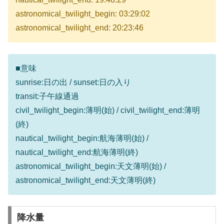
astronomical_twilight_begin: 03:29:02
astronomical_twilight_end: 20:23:46
■意味
sunrise:日の出 / sunset:日の入り
transit:子午線通過
civil_twilight_begin:薄明(始) / civil_twilight_end:薄明
(終)
nautical_twilight_begin:航海薄明(始) /
nautical_twilight_end:航海薄明(終)
astronomical_twilight_begin:天文薄明(始) /
astronomical_twilight_end:天文薄明(終)
降水量