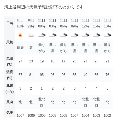
溝上谷周辺の天気予報は以下のとおりです。
10日
10日
11日
11日
11日
11日
11日
11日
11日
日時
18時
21時
00時
03時
06時
09時
12時
15時
18時
天気
曇り
厚い
曇り
厚い
厚い
厚い
曇り
晴天
雲
がち
雲
がち
雲
雲
雲
がち
気温
27
23
19
18
17
23
27
25
21
(℃)
湿度
67
81
95
93
96
65
49
66
76
(%)
風速
3
2
1
2
2
3
4
4
3
(m/s)
北北
北北
北北
風向
北
北
北
北
北
北
西
西
西
気圧
1007
1009
1009
1008
1008
1007
1004
1003
1002