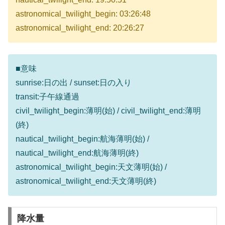
astronomical_twilight_begin: 03:26:48
astronomical_twilight_end: 20:26:27
■意味
sunrise:日の出 / sunset:日の入り
transit:子午線通過
civil_twilight_begin:薄明(始) / civil_twilight_end:薄明
(終)
nautical_twilight_begin:航海薄明(始) /
nautical_twilight_end:航海薄明(終)
astronomical_twilight_begin:天文薄明(始) /
astronomical_twilight_end:天文薄明(終)
降水量