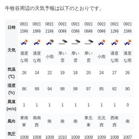
牛牧谷周辺の天気予報は以下のとおりです。
08日
08日
08日
09日
09日
09日
09日
09日
09日
日時
15時
18時
21時
00時
03時
06時
09時
12時
15時
天気
適度
適度
厚い
厚い
厚い
適度
適度
小雨
小雨
な雨
な雨
雲
雲
雲
な雨
な雨
気温
26
24
22
19
18
20
24
27
26
(℃)
湿度
86
89
94
98
98
97
85
82
90
(%)
風速
1
1
1
1
1
1
1
1
0
(m/s)
東南
南南
東北
北北
西南
風向
南
南
南
南
東
西
東
西
西
気圧
1008
1008
1009
1010
1009
1009
1009
1008
1007