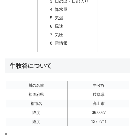
日の出・日の入り
降水量
気温
風速
気圧
雷情報
牛牧谷について
川の名前
牛牧谷
都道府県
岐阜県
都市名
高山市
緯度
36.0027
経度
137.2711