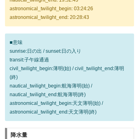
astronomical_twilight_begin: 03:24:26
astronomical_twilight_end: 20:28:43
■意味
sunrise:日の出 / sunset:日の入り
transit:子午線通過
civil_twilight_begin:薄明(始) / civil_twilight_end:薄明
(終)
nautical_twilight_begin:航海薄明(始) /
nautical_twilight_end:航海薄明(終)
astronomical_twilight_begin:天文薄明(始) /
astronomical_twilight_end:天文薄明(終)
降水量