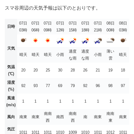
スマ谷周辺の天気予報は以下のとおりです。
07日
07日
07日
07日
07日
07日
07日
08日
08日
日時
03時
06時
09時
12時
15時
18時
21時
00時
03時
天気
適度
適度
薄い
晴天
晴天
晴天
小雨
小雨
晴天
な雨
な雨
雲
気温
20
20
25
30
28
26
21
19
18
(℃)
湿度
92
93
77
69
79
92
96
98
97
(%)
風速
1
1
1
1
1
1
1
1
1
(m/s)
南南
南南
南南
風向
南東
南東
南西
南
南東
南東
西
西
東
気圧
1011
1011
1011
1010
1009
1010
1011
1012
1011