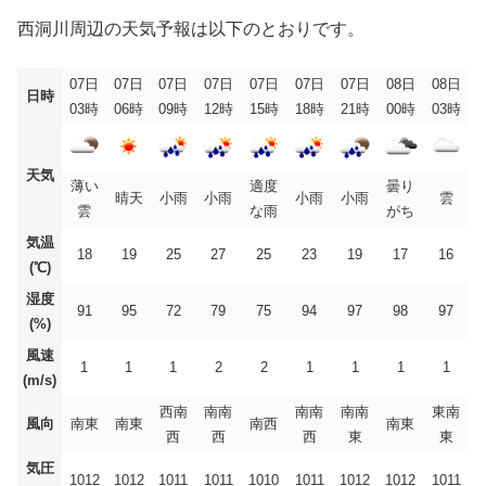
西洞川周辺の天気予報は以下のとおりです。
07日
07日
07日
07日
07日
07日
07日
08日
08日
日時
03時
06時
09時
12時
15時
18時
21時
00時
03時
天気
薄い
適度
曇り
晴天
小雨
小雨
小雨
小雨
雲
雲
な雨
がち
気温
18
19
25
27
25
23
19
17
16
(℃)
湿度
91
95
72
79
75
94
97
98
97
(%)
風速
1
1
1
2
2
1
1
1
1
(m/s)
西南
南南
南南
南南
東南
風向
南東
南東
南西
南東
西
西
西
東
東
気圧
1012
1012
1011
1011
1010
1011
1012
1012
1011