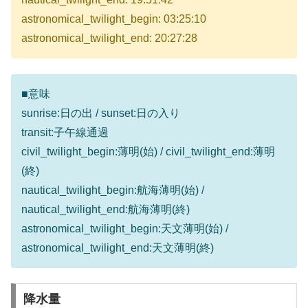
astronomical_twilight_begin: 03:25:10
astronomical_twilight_end: 20:27:28
■意味
sunrise:日の出 / sunset:日の入り
transit:子午線通過
civil_twilight_begin:薄明(始) / civil_twilight_end:薄明
(終)
nautical_twilight_begin:航海薄明(始) /
nautical_twilight_end:航海薄明(終)
astronomical_twilight_begin:天文薄明(始) /
astronomical_twilight_end:天文薄明(終)
降水量