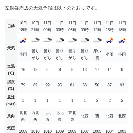
左俣谷周辺の天気予報は以下のとおりです。
10日
10日
11日
11日
11日
11日
11日
11日
11日
日時
18時
21時
00時
03時
06時
09時
12時
15時
18時
天気
曇り
曇り
曇り
曇り
曇り
厚い
小雨
小雨
小雨
がち
がち
がち
がち
がち
雲
気温
16
13
9
8
8
13
17
14
9
(℃)
湿度
79
89
99
95
81
58
56
87
93
(%)
風速
1
1
1
1
1
1
2
2
2
(m/s)
北北
西北
北北
北北
東北
風向
北西
西
北西
北西
西
西
西
東
東
気圧
1009
1010
1010
1009
1009
1007
1005
1004
1003