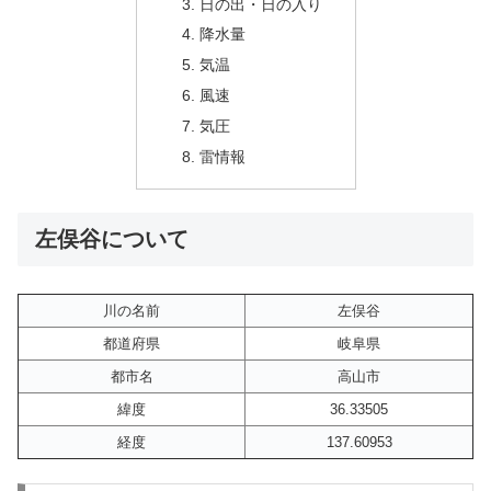
日の出・日の入り
降水量
気温
風速
気圧
雷情報
左俣谷について
川の名前
左俣谷
都道府県
岐阜県
都市名
高山市
緯度
36.33505
経度
137.60953