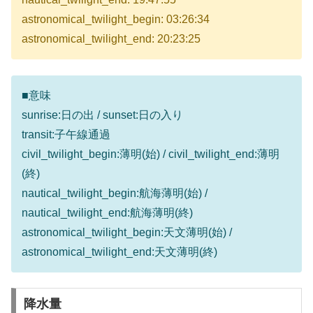
astronomical_twilight_begin: 03:26:34
astronomical_twilight_end: 20:23:25
■意味
sunrise:日の出 / sunset:日の入り
transit:子午線通過
civil_twilight_begin:薄明(始) / civil_twilight_end:薄明
(終)
nautical_twilight_begin:航海薄明(始) /
nautical_twilight_end:航海薄明(終)
astronomical_twilight_begin:天文薄明(始) /
astronomical_twilight_end:天文薄明(終)
降水量