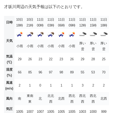
才坂川周辺の天気予報は以下のとおりです。
10日
10日
11日
11日
11日
11日
11日
11日
11日
日時
18時
21時
00時
03時
06時
09時
12時
15時
18時
天気
厚い
厚い
厚い
小雨
小雨
小雨
小雨
小雨
小雨
雲
雲
雲
気温
29
26
23
22
23
26
29
28
25
(℃)
湿度
66
85
96
97
98
89
55
53
70
(%)
風速
2
1
0
1
1
1
3
2
2
(m/s)
東南
北北
西北
西北
西北
風向
南
北
北西
北西
東
西
西
西
西
気圧
1005
1007
1007
1005
1005
1005
1003
1000
999