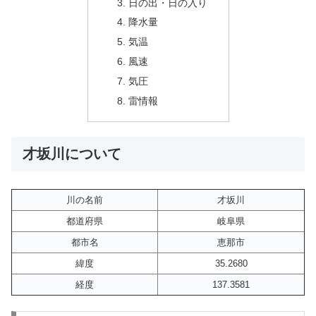
日の出・日の入り
降水量
気温
風速
気圧
雷情報
才坂川について
川の名前
才坂川
都道府県
岐阜県
都市名
恵那市
緯度
35.2680
経度
137.3581