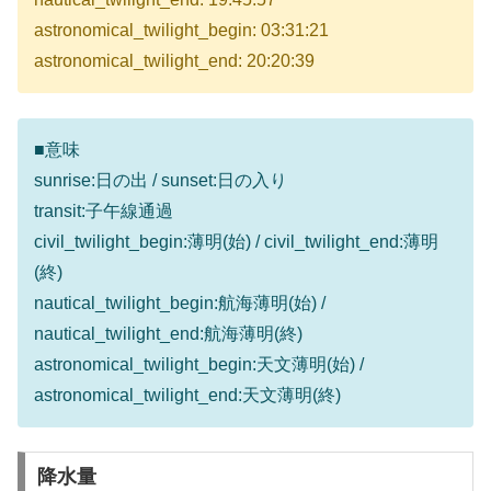
astronomical_twilight_begin: 03:31:21
astronomical_twilight_end: 20:20:39
■意味
sunrise:日の出 / sunset:日の入り
transit:子午線通過
civil_twilight_begin:薄明(始) / civil_twilight_end:薄明
(終)
nautical_twilight_begin:航海薄明(始) /
nautical_twilight_end:航海薄明(終)
astronomical_twilight_begin:天文薄明(始) /
astronomical_twilight_end:天文薄明(終)
降水量