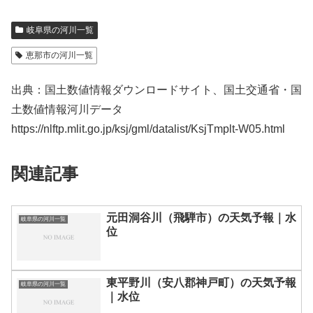
岐阜県の河川一覧
恵那市の河川一覧
出典：国土数値情報ダウンロードサイト、国土交通省・国
土数値情報河川データ
https://nlftp.mlit.go.jp/ksj/gml/datalist/KsjTmplt-W05.html
関連記事
元田洞谷川（飛騨市）の天気予報｜水
岐阜県の河川一覧
位
東平野川（安八郡神戸町）の天気予報
岐阜県の河川一覧
｜水位