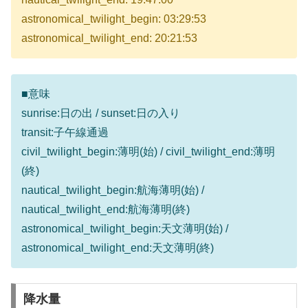
astronomical_twilight_begin: 03:29:53
astronomical_twilight_end: 20:21:53
■意味
sunrise:日の出 / sunset:日の入り
transit:子午線通過
civil_twilight_begin:薄明(始) / civil_twilight_end:薄明
(終)
nautical_twilight_begin:航海薄明(始) /
nautical_twilight_end:航海薄明(終)
astronomical_twilight_begin:天文薄明(始) /
astronomical_twilight_end:天文薄明(終)
降水量