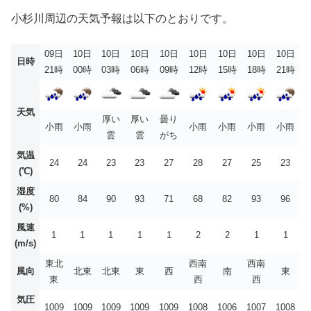
小杉川周辺の天気予報は以下のとおりです。
09日
10日
10日
10日
10日
10日
10日
10日
10日
日時
21時
00時
03時
06時
09時
12時
15時
18時
21時
天気
厚い
厚い
曇り
小雨
小雨
小雨
小雨
小雨
小雨
雲
雲
がち
気温
24
24
23
23
27
28
27
25
23
(℃)
湿度
80
84
90
93
71
68
82
93
96
(%)
風速
1
1
1
1
1
2
2
1
1
(m/s)
東北
西南
西南
風向
北東
北東
東
西
南
東
東
西
西
気圧
1009
1009
1009
1009
1009
1008
1006
1007
1008