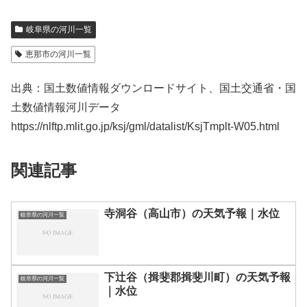
岐阜県の河川一覧
恵那市の河川一覧
出典：国土数値情報ダウンロードサイト、国土交通省・国
土数値情報河川データ
https://nlftp.mlit.go.jp/ksj/gml/datalist/KsjTmplt-W05.html
関連記事
寺洞谷（高山市）の天気予報｜水位
岐阜県の河川一覧
下辻谷（揖斐郡揖斐川町）の天気予報
岐阜県の河川一覧
｜水位