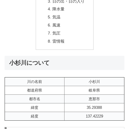
日の出・日の入り
降水量
気温
風速
気圧
雷情報
小杉川について
川の名前
小杉川
都道府県
岐阜県
都市名
恵那市
緯度
35.29388
経度
137.42229