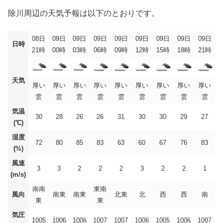
除川周辺の天気予報は以下のとおりです。
08日
09日
09日
09日
09日
09日
09日
09日
09日
日時
21時
00時
03時
06時
09時
12時
15時
18時
21時
天気
厚い
厚い
厚い
厚い
厚い
厚い
厚い
厚い
厚い
雲
雲
雲
雲
雲
雲
雲
雲
雲
気温
30
28
26
26
31
30
30
29
27
(℃)
湿度
72
80
85
83
63
60
67
76
83
(%)
風速
3
3
2
2
2
3
2
2
1
(m/s)
南南
東南
風向
南東
南東
北東
北
西
西
南
東
東
気圧
1005
1006
1006
1007
1007
1006
1005
1006
1007