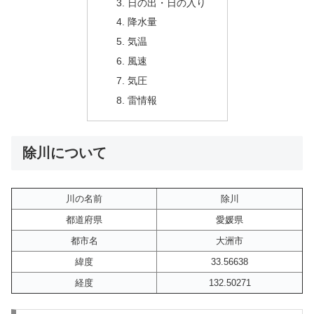
日の出・日の入り
降水量
気温
風速
気圧
雷情報
除川について
川の名前
除川
都道府県
愛媛県
都市名
大洲市
緯度
33.56638
経度
132.50271