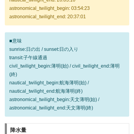
astronomical_twilight_begin: 03:54:23
astronomical_twilight_end: 20:37:01
■意味
sunrise:日の出 / sunset:日の入り
transit:子午線通過
civil_twilight_begin:薄明(始) / civil_twilight_end:薄明
(終)
nautical_twilight_begin:航海薄明(始) /
nautical_twilight_end:航海薄明(終)
astronomical_twilight_begin:天文薄明(始) /
astronomical_twilight_end:天文薄明(終)
降水量