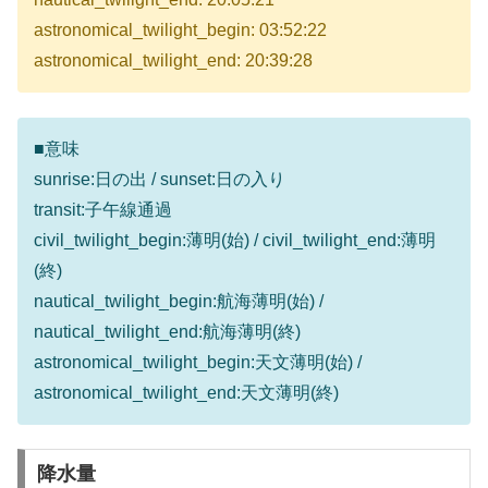
astronomical_twilight_begin: 03:52:22
astronomical_twilight_end: 20:39:28
■意味
sunrise:日の出 / sunset:日の入り
transit:子午線通過
civil_twilight_begin:薄明(始) / civil_twilight_end:薄明
(終)
nautical_twilight_begin:航海薄明(始) /
nautical_twilight_end:航海薄明(終)
astronomical_twilight_begin:天文薄明(始) /
astronomical_twilight_end:天文薄明(終)
降水量