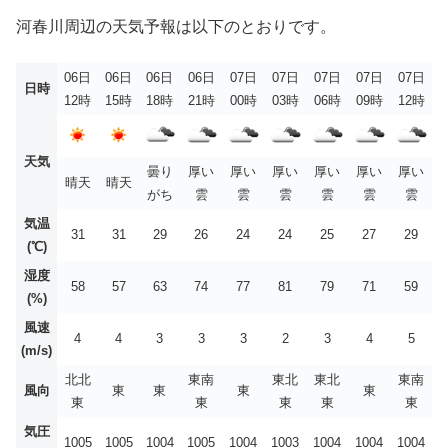
河春川周辺の天気予報は以下のとおりです。
06日
06日
06日
06日
07日
07日
07日
07日
07日
日時
12時
15時
18時
21時
00時
03時
06時
09時
12時
天気
曇り
厚い
厚い
厚い
厚い
厚い
厚い
晴天
晴天
がち
雲
雲
雲
雲
雲
雲
気温
31
31
29
26
24
24
25
27
29
(℃)
湿度
58
57
63
74
77
81
79
71
59
(%)
風速
4
4
3
3
3
2
3
4
5
(m/s)
北北
東南
東北
東北
東南
風向
東
東
東
東
東
東
東
東
東
気圧
1005
1005
1004
1005
1004
1003
1004
1004
1004