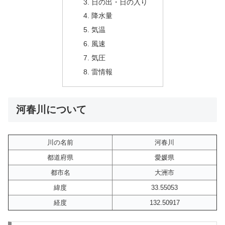
日の出・日の入り
降水量
気温
風速
気圧
雷情報
河春川について
川の名前
河春川
都道府県
愛媛県
都市名
大洲市
緯度
33.55053
経度
132.50917