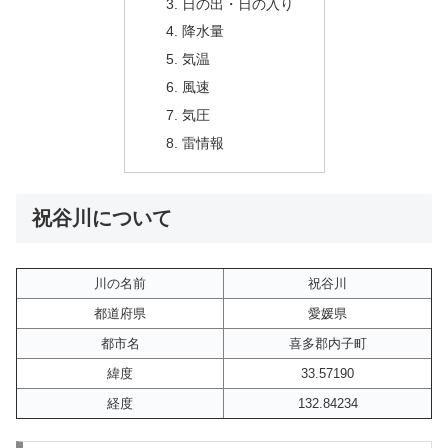
日の出・日の入り
降水量
気温
風速
気圧
雷情報
祝谷川について
川の名前
祝谷川
都道府県
愛媛県
都市名
喜多郡内子町
緯度
33.57190
経度
132.84234