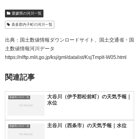
愛媛県の河川一覧
喜多郡内子町の河川一覧
出典：国土数値情報ダウンロードサイト、国土交通省・国
土数値情報河川データ
https://nlftp.mlit.go.jp/ksj/gml/datalist/KsjTmplt-W05.html
関連記事
大谷川（伊予郡松前町）の天気予報｜
愛媛県の河川一覧
水位
主谷川（西条市）の天気予報｜水位
愛媛県の河川一覧