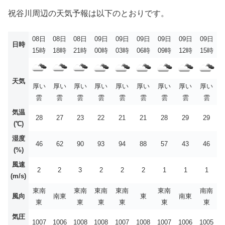
祝谷川周辺の天気予報は以下のとおりです。
08日
08日
08日
09日
09日
09日
09日
09日
09日
日時
15時
18時
21時
00時
03時
06時
09時
12時
15時
天気
厚い
厚い
厚い
厚い
厚い
厚い
厚い
厚い
厚い
雲
雲
雲
雲
雲
雲
雲
雲
雲
気温
28
27
23
22
21
21
28
29
29
(℃)
湿度
46
62
90
93
94
88
57
43
46
(%)
風速
2
2
3
2
2
2
1
1
1
(m/s)
東南
東南
東南
東南
東南
南南
風向
南東
東
南東
東
東
東
東
東
東
気圧
1007
1006
1008
1008
1007
1008
1007
1006
1005