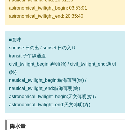
astronomical_twilight_begin: 03:53:01
astronomical_twilight_end: 20:35:40
■意味
sunrise:日の出 / sunset:日の入り
transit:子午線通過
civil_twilight_begin:薄明(始) / civil_twilight_end:薄明
(終)
nautical_twilight_begin:航海薄明(始) /
nautical_twilight_end:航海薄明(終)
astronomical_twilight_begin:天文薄明(始) /
astronomical_twilight_end:天文薄明(終)
降水量