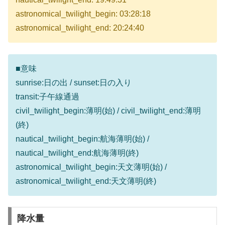
astronomical_twilight_begin: 03:28:18
astronomical_twilight_end: 20:24:40
■意味
sunrise:日の出 / sunset:日の入り
transit:子午線通過
civil_twilight_begin:薄明(始) / civil_twilight_end:薄明
(終)
nautical_twilight_begin:航海薄明(始) /
nautical_twilight_end:航海薄明(終)
astronomical_twilight_begin:天文薄明(始) /
astronomical_twilight_end:天文薄明(終)
降水量