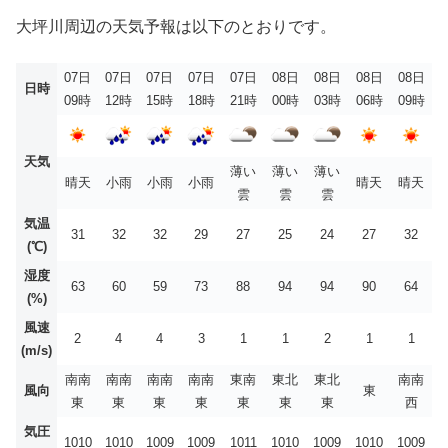
大坪川周辺の天気予報は以下のとおりです。
07日
07日
07日
07日
07日
08日
08日
08日
08日
日時
09時
12時
15時
18時
21時
00時
03時
06時
09時
天気
薄い
薄い
薄い
晴天
小雨
小雨
小雨
晴天
晴天
雲
雲
雲
気温
31
32
32
29
27
25
24
27
32
(℃)
湿度
63
60
59
73
88
94
94
90
64
(%)
風速
2
4
4
3
1
1
2
1
1
(m/s)
南南
南南
南南
南南
東南
東北
東北
南南
風向
東
東
東
東
東
東
東
東
西
気圧
1010
1010
1009
1009
1011
1010
1009
1010
1009