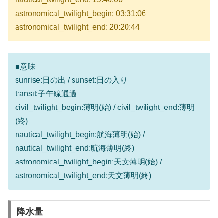
astronomical_twilight_begin: 03:31:06
astronomical_twilight_end: 20:20:44
■意味
sunrise:日の出 / sunset:日の入り
transit:子午線通過
civil_twilight_begin:薄明(始) / civil_twilight_end:薄明
(終)
nautical_twilight_begin:航海薄明(始) /
nautical_twilight_end:航海薄明(終)
astronomical_twilight_begin:天文薄明(始) /
astronomical_twilight_end:天文薄明(終)
降水量