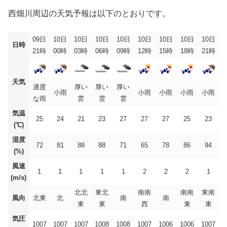
西畑川周辺の天気予報は以下のとおりです。
09日
10日
10日
10日
10日
10日
10日
10日
10日
日時
21時
00時
03時
06時
09時
12時
15時
18時
21時
天気
適度
厚い
厚い
厚い
小雨
小雨
小雨
小雨
小雨
な雨
雲
雲
雲
気温
25
24
21
23
27
27
27
25
23
(℃)
湿度
72
81
88
88
71
65
78
86
94
(%)
風速
1
1
1
1
1
2
2
2
1
(m/s)
北北
東北
南南
南南
東南
風向
北東
北
南
南
東
東
西
東
東
気圧
1007
1007
1007
1008
1008
1007
1006
1006
1007