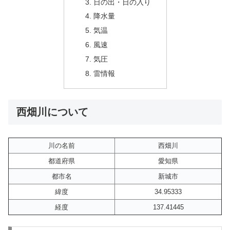
日の出・日の入り
降水量
気温
風速
気圧
雷情報
西畑川について
川の名前
西畑川
都道府県
愛知県
都市名
新城市
緯度
34.95333
経度
137.41445