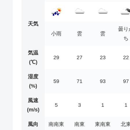
天気
曇り
小雨
雲
雲
ち
気温
29
27
23
22
(℃)
湿度
59
71
93
97
(%)
風速
5
3
1
1
(m/s)
風向
南南東
南東
東南東
北