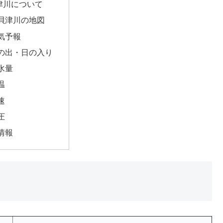
津川について
貝津川の地図
気予報
の出・日の入り
水量
温
速
圧
情報