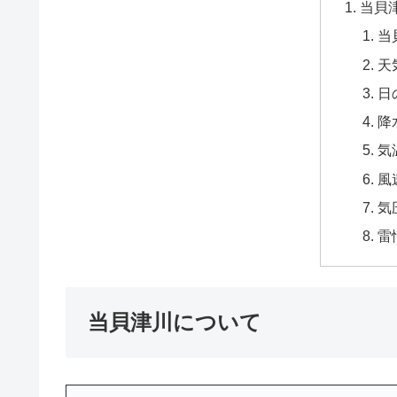
当貝
当
天
日
降
気
風
気
雷
当貝津川について