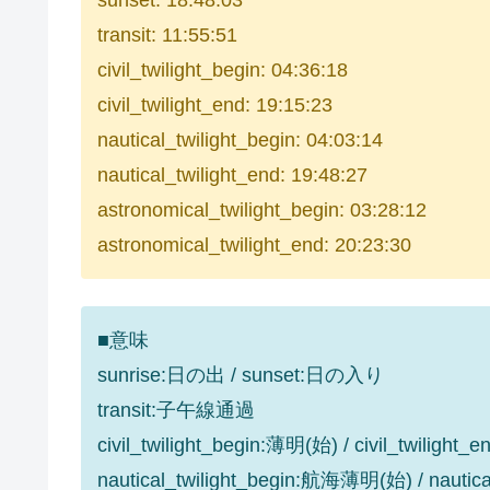
sunset: 18:48:03
transit: 11:55:51
civil_twilight_begin: 04:36:18
civil_twilight_end: 19:15:23
nautical_twilight_begin: 04:03:14
nautical_twilight_end: 19:48:27
astronomical_twilight_begin: 03:28:12
astronomical_twilight_end: 20:23:30
■意味
sunrise:日の出 / sunset:日の入り
transit:子午線通過
civil_twilight_begin:薄明(始) / civil_twilight
nautical_twilight_begin:航海薄明(始) / nauti