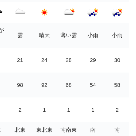
が
雲
晴天
薄い雲
小雨
小雨
21
24
28
29
30
98
92
68
54
58
2
1
1
1
2
東
北東
東北東
南南東
南
南