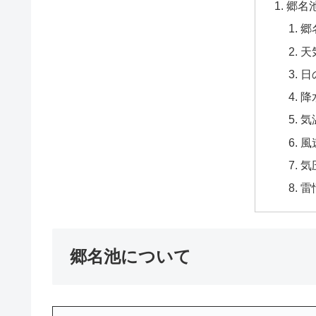
郷名
郷
天
日
降
気
風
気
雷
郷名池について