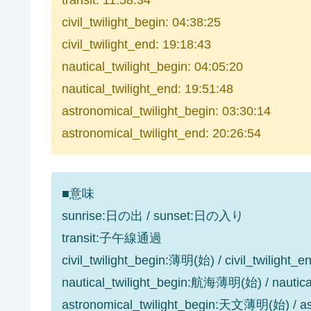
transit: 11:58:34
civil_twilight_begin: 04:38:25
civil_twilight_end: 19:18:43
nautical_twilight_begin: 04:05:20
nautical_twilight_end: 19:51:48
astronomical_twilight_begin: 03:30:14
astronomical_twilight_end: 20:26:54
■意味
sunrise:日の出 / sunset:日の入り
transit:子午線通過
civil_twilight_begin:薄明(始) / civil_twilight
nautical_twilight_begin:航海薄明(始) / nauti
astronomical_twilight_begin:天文薄明(始) / 