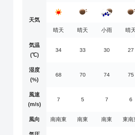
天気
晴天
晴天
小雨
晴
気温
34
33
30
27
(℃)
湿度
68
70
74
75
(%)
風速
7
5
7
6
(m/s)
風向
南南東
南東
南東
東南
気圧