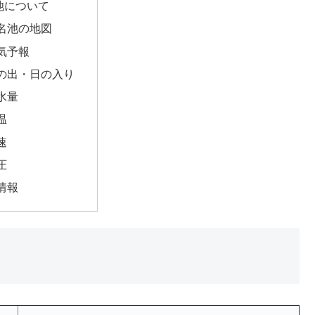
池について
名池の地図
気予報
の出・日の入り
水量
温
速
圧
情報