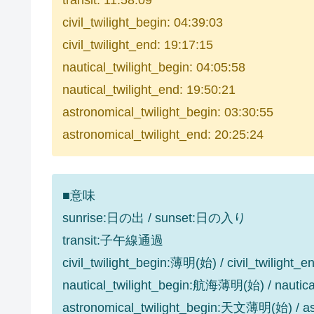
transit: 11:58:09
civil_twilight_begin: 04:39:03
civil_twilight_end: 19:17:15
nautical_twilight_begin: 04:05:58
nautical_twilight_end: 19:50:21
astronomical_twilight_begin: 03:30:55
astronomical_twilight_end: 20:25:24
■意味
sunrise:日の出 / sunset:日の入り
transit:子午線通過
civil_twilight_begin:薄明(始) / civil_twilight
nautical_twilight_begin:航海薄明(始) / nauti
astronomical_twilight_begin:天文薄明(始) / 