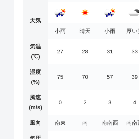
天気
小雨
晴天
小雨
厚い
気温
27
28
31
33
(℃)
湿度
75
70
57
39
(%)
風速
0
2
3
4
(m/s)
風向
南東
南
南南西
南南
気圧