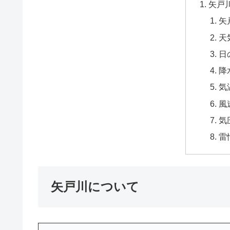
矢戸
矢
天
日
降
気
風
気
雷
矢戸川について