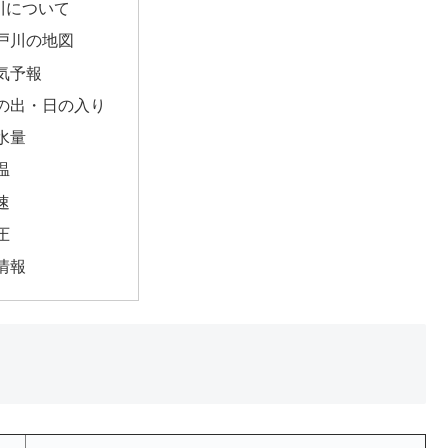
川について
戸川の地図
気予報
の出・日の入り
水量
温
速
圧
情報