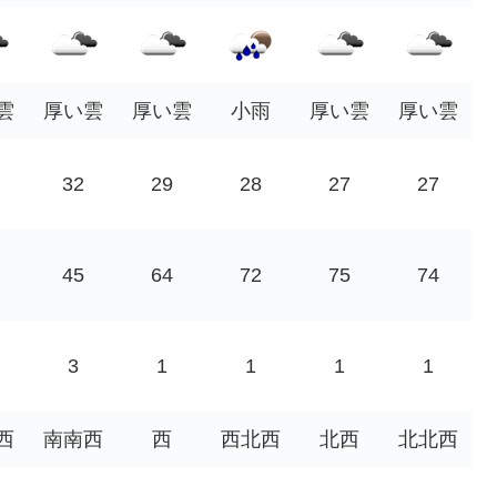
雲
厚い雲
厚い雲
小雨
厚い雲
厚い雲
32
29
28
27
27
45
64
72
75
74
3
1
1
1
1
西
南南西
西
西北西
北西
北北西