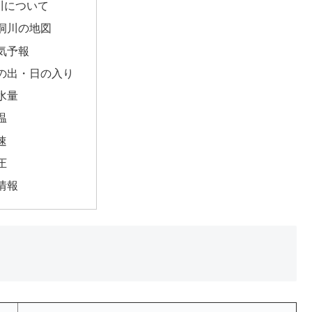
川について
洞川の地図
気予報
の出・日の入り
水量
温
速
圧
情報