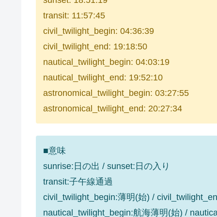
sunset: 18:51:19
transit: 11:57:45
civil_twilight_begin: 04:36:39
civil_twilight_end: 19:18:50
nautical_twilight_begin: 04:03:19
nautical_twilight_end: 19:52:10
astronomical_twilight_begin: 03:27:55
astronomical_twilight_end: 20:27:34
■意味
sunrise:日の出 / sunset:日の入り
transit:子午線通過
civil_twilight_begin:薄明(始) / civil_twilight
nautical_twilight_begin:航海薄明(始) / nauti