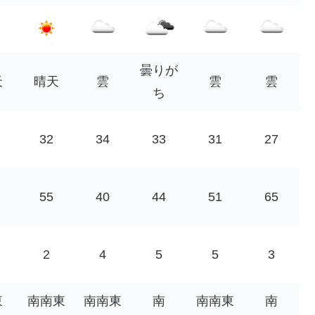
曇りが
天
晴天
雲
雲
雲
ち
32
34
33
31
27
55
40
44
51
65
2
4
5
5
3
東
南南東
南南東
南
南南東
南