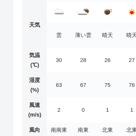
天気
雲
薄い雲
晴天
晴
気温
30
28
26
27
(℃)
湿度
63
67
75
76
(%)
風速
2
0
1
1
(m/s)
風向
南南東
南東
北東
北