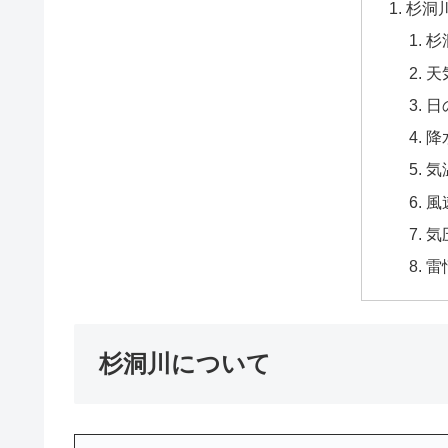
杉洞
杉
天
日
降
気
風
気
雷
杉洞川について