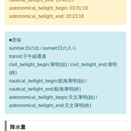
astronomical_twilight_begin: 03:31:19
astronomical_twilight_end: 20:23:18
■意味
sunrise:日の出 / sunset:日の入り
transit:子午線通過
civil_twilight_begin:薄明(始) / civil_twilight_end:薄明
(終)
nautical_twilight_begin:航海薄明(始) /
nautical_twilight_end:航海薄明(終)
astronomical_twilight_begin:天文薄明(始) /
astronomical_twilight_end:天文薄明(終)
降水量