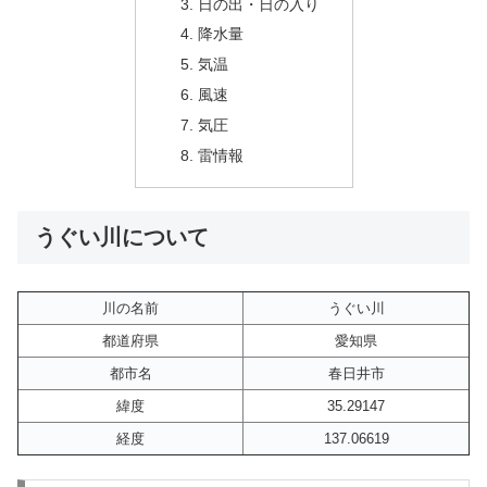
日の出・日の入り
降水量
気温
風速
気圧
雷情報
うぐい川について
川の名前
うぐい川
都道府県
愛知県
都市名
春日井市
緯度
35.29147
経度
137.06619