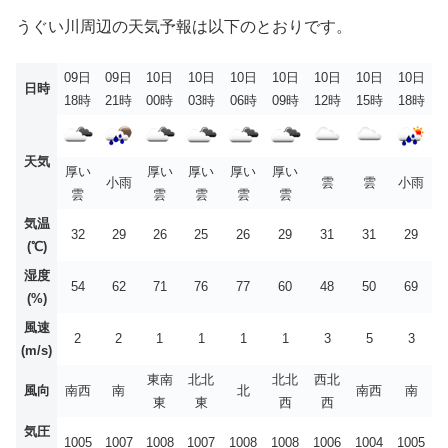
うぐい川周辺の天気予報は以下のとおりです。
09日
09日
10日
10日
10日
10日
10日
10日
10日
日時
18時
21時
00時
03時
06時
09時
12時
15時
18時
天気
厚い
厚い
厚い
厚い
厚い
小雨
雲
雲
小雨
雲
雲
雲
雲
雲
気温
32
29
26
25
26
29
31
31
29
(℃)
湿度
54
62
71
76
77
60
48
50
69
(%)
風速
2
2
1
1
1
1
3
5
3
(m/s)
東南
北北
北北
西北
風向
南西
南
北
南西
南
東
東
西
西
気圧
1005
1007
1008
1007
1008
1008
1006
1004
1005