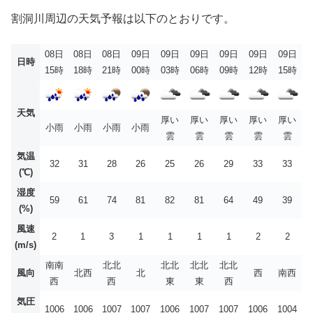
割洞川周辺の天気予報は以下のとおりです。
08日
08日
08日
09日
09日
09日
09日
09日
09日
日時
15時
18時
21時
00時
03時
06時
09時
12時
15時
天気
厚い
厚い
厚い
厚い
厚い
小雨
小雨
小雨
小雨
雲
雲
雲
雲
雲
気温
32
31
28
26
25
26
29
33
33
(℃)
湿度
59
61
74
81
82
81
64
49
39
(%)
風速
2
1
3
1
1
1
1
2
2
(m/s)
南南
北北
北北
北北
北北
風向
北西
北
西
南西
西
西
東
東
西
気圧
1006
1006
1007
1007
1006
1007
1007
1006
1004