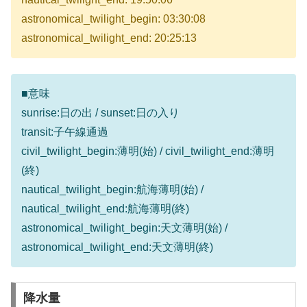
astronomical_twilight_begin: 03:30:08
astronomical_twilight_end: 20:25:13
■意味
sunrise:日の出 / sunset:日の入り
transit:子午線通過
civil_twilight_begin:薄明(始) / civil_twilight_end:薄明
(終)
nautical_twilight_begin:航海薄明(始) /
nautical_twilight_end:航海薄明(終)
astronomical_twilight_begin:天文薄明(始) /
astronomical_twilight_end:天文薄明(終)
降水量