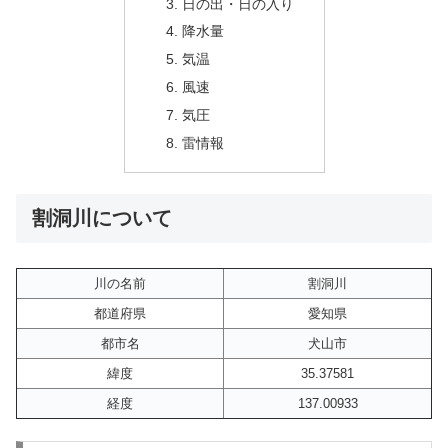
日の出・日の入り
降水量
気温
風速
気圧
雷情報
割洞川について
川の名前
割洞川
都道府県
愛知県
都市名
犬山市
緯度
35.37581
経度
137.00933