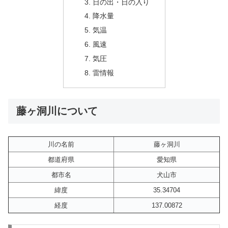
日の出・日の入り
降水量
気温
風速
気圧
雷情報
藤ヶ洞川について
川の名前
藤ヶ洞川
都道府県
愛知県
都市名
犬山市
緯度
35.34704
経度
137.00872