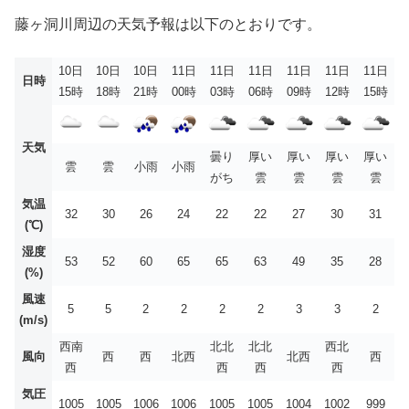
藤ヶ洞川周辺の天気予報は以下のとおりです。
10日
10日
10日
11日
11日
11日
11日
11日
11日
日時
15時
18時
21時
00時
03時
06時
09時
12時
15時
天気
曇り
厚い
厚い
厚い
厚い
雲
雲
小雨
小雨
がち
雲
雲
雲
雲
気温
32
30
26
24
22
22
27
30
31
(℃)
湿度
53
52
60
65
65
63
49
35
28
(%)
風速
5
5
2
2
2
2
3
3
2
(m/s)
西南
北北
北北
西北
風向
西
西
北西
北西
西
西
西
西
西
気圧
1005
1005
1006
1006
1005
1005
1004
1002
999