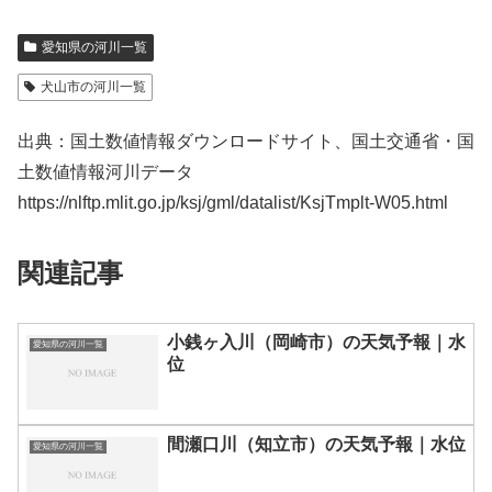
愛知県の河川一覧
犬山市の河川一覧
出典：国土数値情報ダウンロードサイト、国土交通省・国
土数値情報河川データ
https://nlftp.mlit.go.jp/ksj/gml/datalist/KsjTmplt-W05.html
関連記事
小銭ヶ入川（岡崎市）の天気予報｜水
愛知県の河川一覧
位
間瀬口川（知立市）の天気予報｜水位
愛知県の河川一覧