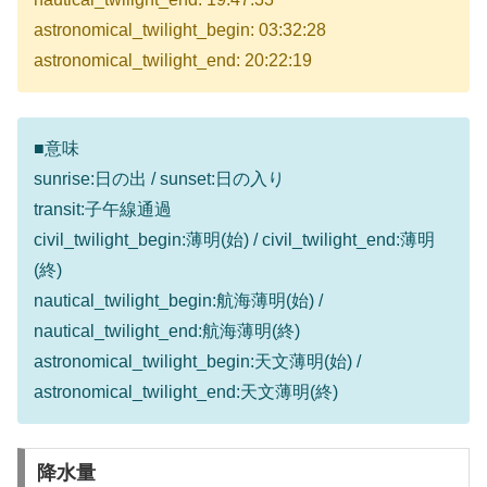
astronomical_twilight_begin: 03:32:28
astronomical_twilight_end: 20:22:19
■意味
sunrise:日の出 / sunset:日の入り
transit:子午線通過
civil_twilight_begin:薄明(始) / civil_twilight_end:薄明
(終)
nautical_twilight_begin:航海薄明(始) /
nautical_twilight_end:航海薄明(終)
astronomical_twilight_begin:天文薄明(始) /
astronomical_twilight_end:天文薄明(終)
降水量