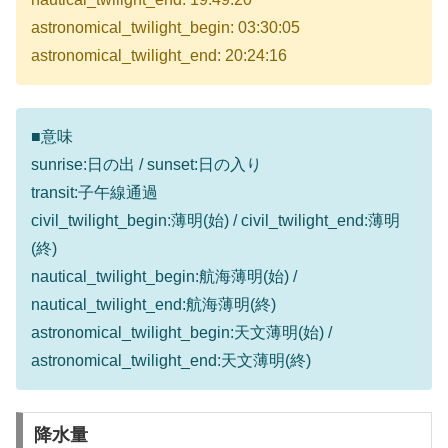
astronomical_twilight_begin: 03:30:05
astronomical_twilight_end: 20:24:16
■意味
sunrise:日の出 / sunset:日の入り
transit:子午線通過
civil_twilight_begin:薄明(始) / civil_twilight_end:薄明
(終)
nautical_twilight_begin:航海薄明(始) /
nautical_twilight_end:航海薄明(終)
astronomical_twilight_begin:天文薄明(始) /
astronomical_twilight_end:天文薄明(終)
降水量