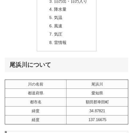
日の出・日の入り
降水量
気温
風速
気圧
雷情報
尾浜川について
川の名前
尾浜川
都道府県
愛知県
都市名
額田郡幸田町
緯度
34.87821
経度
137.16675