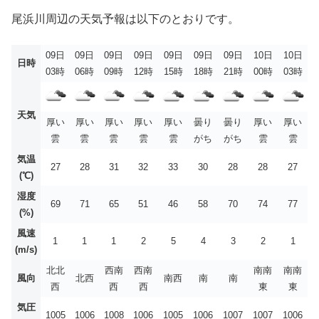
尾浜川周辺の天気予報は以下のとおりです。
09日
09日
09日
09日
09日
09日
09日
10日
10日
日時
03時
06時
09時
12時
15時
18時
21時
00時
03時
天気
厚い
厚い
厚い
厚い
厚い
曇り
曇り
厚い
厚い
雲
雲
雲
雲
雲
がち
がち
雲
雲
気温
27
28
31
32
33
30
28
28
27
(℃)
湿度
69
71
65
51
46
58
70
74
77
(%)
風速
1
1
1
2
5
4
3
2
1
(m/s)
北北
西南
西南
南南
南南
風向
北西
南西
南
南
西
西
西
東
東
気圧
1005
1006
1008
1006
1005
1006
1007
1007
1006