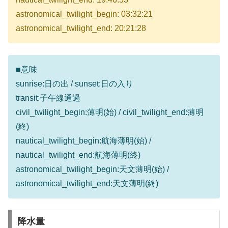
astronomical_twilight_begin: 03:32:21
astronomical_twilight_end: 20:21:28
■意味
sunrise:日の出 / sunset:日の入り
transit:子午線通過
civil_twilight_begin:薄明(始) / civil_twilight_end:薄明
(終)
nautical_twilight_begin:航海薄明(始) /
nautical_twilight_end:航海薄明(終)
astronomical_twilight_begin:天文薄明(始) /
astronomical_twilight_end:天文薄明(終)
降水量