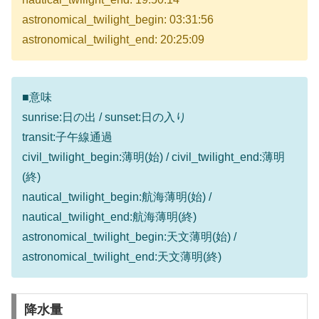
astronomical_twilight_begin: 03:31:56
astronomical_twilight_end: 20:25:09
■意味
sunrise:日の出 / sunset:日の入り
transit:子午線通過
civil_twilight_begin:薄明(始) / civil_twilight_end:薄明
(終)
nautical_twilight_begin:航海薄明(始) /
nautical_twilight_end:航海薄明(終)
astronomical_twilight_begin:天文薄明(始) /
astronomical_twilight_end:天文薄明(終)
降水量