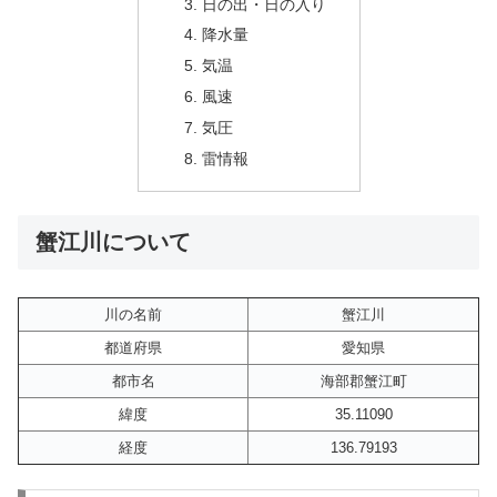
日の出・日の入り
降水量
気温
風速
気圧
雷情報
蟹江川について
川の名前
蟹江川
都道府県
愛知県
都市名
海部郡蟹江町
緯度
35.11090
経度
136.79193