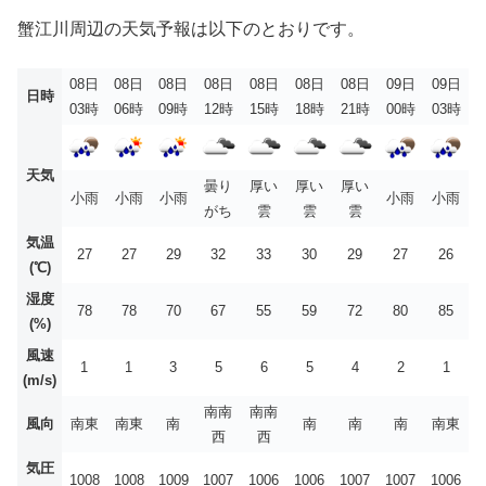
蟹江川周辺の天気予報は以下のとおりです。
08日
08日
08日
08日
08日
08日
08日
09日
09日
日時
03時
06時
09時
12時
15時
18時
21時
00時
03時
天気
曇り
厚い
厚い
厚い
小雨
小雨
小雨
小雨
小雨
がち
雲
雲
雲
気温
27
27
29
32
33
30
29
27
26
(℃)
湿度
78
78
70
67
55
59
72
80
85
(%)
風速
1
1
3
5
6
5
4
2
1
(m/s)
南南
南南
風向
南東
南東
南
南
南
南
南東
西
西
気圧
1008
1008
1009
1007
1006
1006
1007
1007
1006