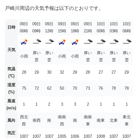
戸崎川周辺の天気予報は以下のとおりです。
09日
09日
09日
09日
09日
09日
10日
10日
10日
日時
06時
09時
12時
15時
18時
21時
00時
03時
06時
天気
厚い
厚い
厚い
厚い
厚い
厚い
小雨
小雨
小雨
雲
雲
雲
雲
雲
雲
気温
28
29
30
32
29
28
27
27
29
(℃)
湿度
75
72
62
50
70
73
76
78
78
(%)
風速
1
1
2
3
3
2
1
1
1
(m/s)
西北
南南
南南
東北
風向
南西
南
南
南東
北東
西
西
東
東
気圧
1007
1007
1007
1005
1006
1007
1008
1007
1007