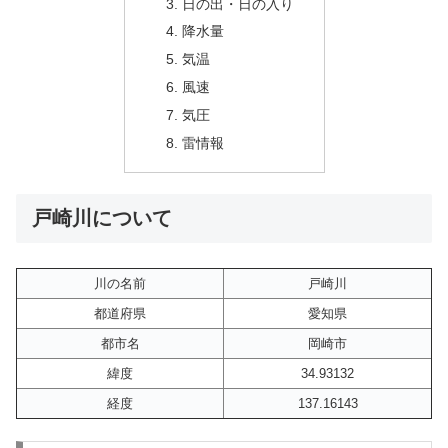
日の出・日の入り
降水量
気温
風速
気圧
雷情報
戸崎川について
川の名前
戸崎川
都道府県
愛知県
都市名
岡崎市
緯度
34.93132
経度
137.16143