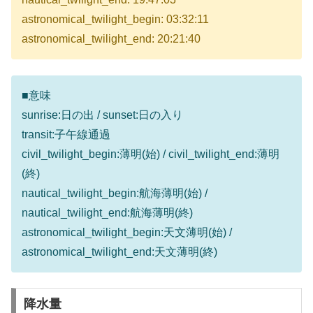
astronomical_twilight_begin: 03:32:11
astronomical_twilight_end: 20:21:40
■意味
sunrise:日の出 / sunset:日の入り
transit:子午線通過
civil_twilight_begin:薄明(始) / civil_twilight_end:薄明
(終)
nautical_twilight_begin:航海薄明(始) /
nautical_twilight_end:航海薄明(終)
astronomical_twilight_begin:天文薄明(始) /
astronomical_twilight_end:天文薄明(終)
降水量