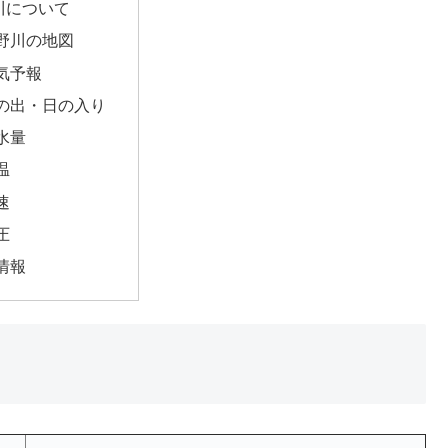
川について
野川の地図
気予報
の出・日の入り
水量
温
速
圧
情報