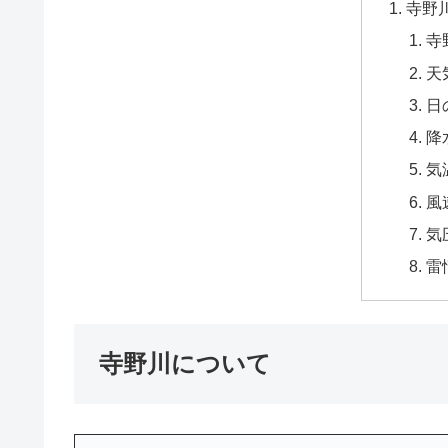
寺野
寺
天
日
降
気
風
気
雷
寺野川について