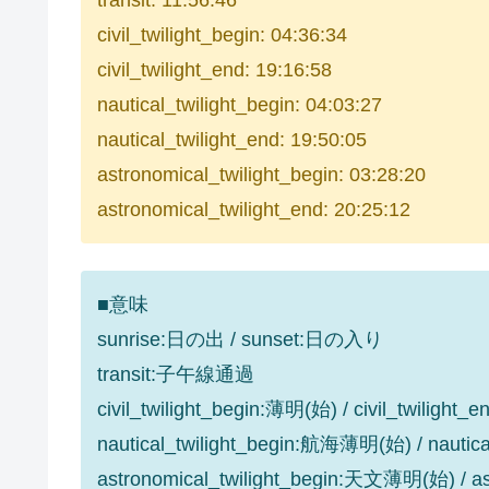
transit: 11:56:46
civil_twilight_begin: 04:36:34
civil_twilight_end: 19:16:58
nautical_twilight_begin: 04:03:27
nautical_twilight_end: 19:50:05
astronomical_twilight_begin: 03:28:20
astronomical_twilight_end: 20:25:12
■意味
sunrise:日の出 / sunset:日の入り
transit:子午線通過
civil_twilight_begin:薄明(始) / civil_twilight
nautical_twilight_begin:航海薄明(始) / nauti
astronomical_twilight_begin:天文薄明(始) / 