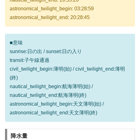
astronomical_twilight_begin: 03:28:59
astronomical_twilight_end: 20:28:45
■意味
sunrise:日の出 / sunset:日の入り
transit:子午線通過
civil_twilight_begin:薄明(始) / civil_twilight_end:薄明
(終)
nautical_twilight_begin:航海薄明(始) /
nautical_twilight_end:航海薄明(終)
astronomical_twilight_begin:天文薄明(始) /
astronomical_twilight_end:天文薄明(終)
降水量