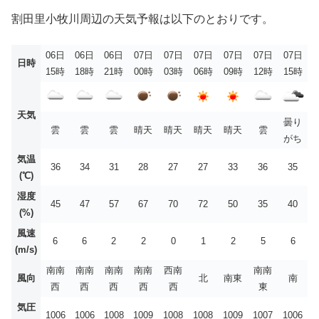
割田里小牧川周辺の天気予報は以下のとおりです。
06日
06日
06日
07日
07日
07日
07日
07日
07日
日時
15時
18時
21時
00時
03時
06時
09時
12時
15時
天気
曇り
雲
雲
雲
晴天
晴天
晴天
晴天
雲
がち
気温
36
34
31
28
27
27
33
36
35
(℃)
湿度
45
47
57
67
70
72
50
35
40
(%)
風速
6
6
2
2
0
1
2
5
6
(m/s)
南南
南南
南南
南南
西南
南南
風向
北
南東
南
西
西
西
西
西
東
気圧
1006
1006
1008
1009
1008
1008
1009
1007
1006