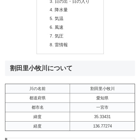
日の出・日の入り
降水量
気温
風速
気圧
雷情報
割田里小牧川について
川の名前
割田里小牧川
都道府県
愛知県
都市名
一宮市
緯度
35.33431
経度
136.77274